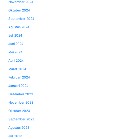
November 2024
Oktober 2024
September 2024
Agustus 2024
Juli 2024
Juni 2024
Mei 2024
April 2024
Maret 2024
Februari 2024
Januari 2024
Desember 2023
November 2023
Oktober 2023
September 2023
Agustus 2023
Juli 2023