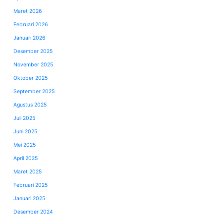
Maret 2026
Februari 2026
Januari 2026
Desember 2025
November 2025
Oktober 2025
September 2025
Agustus 2025
Juli 2025
Juni 2025
Mei 2025
April 2025
Maret 2025
Februari 2025
Januari 2025
Desember 2024