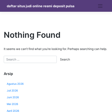
Skip
daftar situs judi online resmi deposit pulsa
to
content
Nothing Found
It seems we can’t find what you’re looking for. Perhaps searching can help.
Arsip
Agustus 2026
Juli 2026
Juni 2026
Mei 2026
April 2026