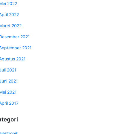
Mei 2022
April 2022
Maret 2022
Desember 2021
September 2021
Agustus 2021
Juli 2021
Juni 2021
Mei 2021
April 2017
ategori
elektronik