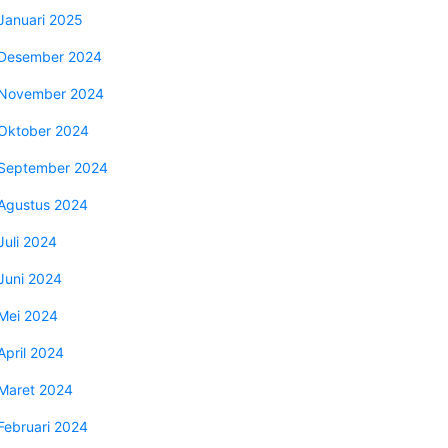
Januari 2025
Desember 2024
November 2024
Oktober 2024
September 2024
Agustus 2024
Juli 2024
Juni 2024
Mei 2024
April 2024
Maret 2024
Februari 2024