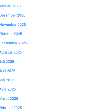
Januari 2026
Desember 2025
November 2025
Oktober 2025
September 2025
Agustus 2025
Juli 2025
Juni 2025
Mei 2025
April 2025
Maret 2025
Februari 2025