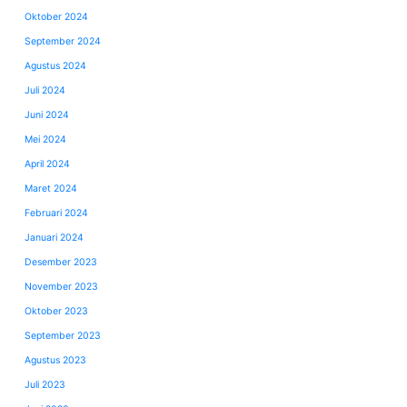
Oktober 2024
September 2024
Agustus 2024
Juli 2024
Juni 2024
Mei 2024
April 2024
Maret 2024
Februari 2024
Januari 2024
Desember 2023
November 2023
Oktober 2023
September 2023
Agustus 2023
Juli 2023