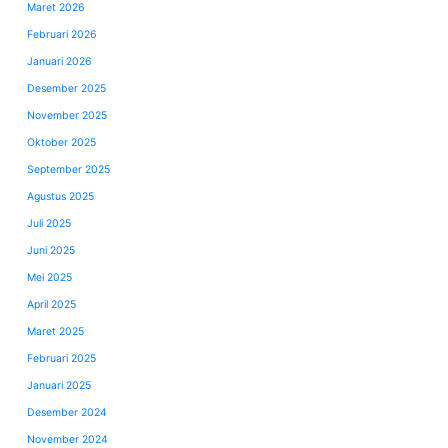
Maret 2026
Februari 2026
Januari 2026
Desember 2025
November 2025
Oktober 2025
September 2025
Agustus 2025
Juli 2025
Juni 2025
Mei 2025
April 2025
Maret 2025
Februari 2025
Januari 2025
Desember 2024
November 2024