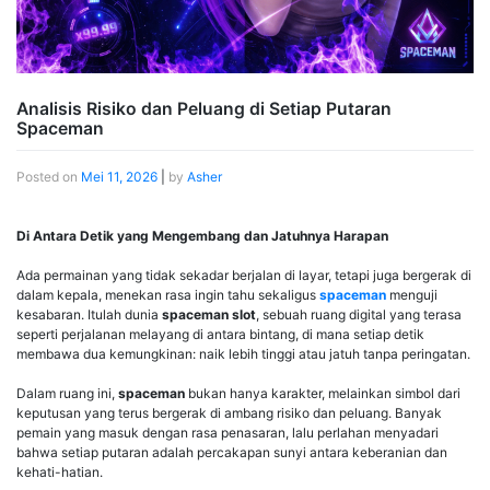
Analisis Risiko dan Peluang di Setiap Putaran
Spaceman
Posted on
Mei 11, 2026
|
by
Asher
Di Antara Detik yang Mengembang dan Jatuhnya Harapan
Ada permainan yang tidak sekadar berjalan di layar, tetapi juga bergerak di
dalam kepala, menekan rasa ingin tahu sekaligus
spaceman
menguji
kesabaran. Itulah dunia
spaceman slot
, sebuah ruang digital yang terasa
seperti perjalanan melayang di antara bintang, di mana setiap detik
membawa dua kemungkinan: naik lebih tinggi atau jatuh tanpa peringatan.
Dalam ruang ini,
spaceman
bukan hanya karakter, melainkan simbol dari
keputusan yang terus bergerak di ambang risiko dan peluang. Banyak
pemain yang masuk dengan rasa penasaran, lalu perlahan menyadari
bahwa setiap putaran adalah percakapan sunyi antara keberanian dan
kehati-hatian.