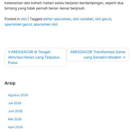
keberanian dan kehati-hatian selalu berjalan berdampingan, seperti dua
bintang yang tidak pernah benar-benar berpisah.
Posted in
slot
|
Tagged
daftar spaceman
,
slot ceriabet
,
slot gacor
,
spaceman gacor
,
spaceman slot
Navigasi
ARESGACOR di Tengah
ARESGACOR Transformasi Game
Aktivitas Harian yang Terputus-
yang Semakin Modern
pos
Putus
Arsip
Agustus 2026
Juli 2026
Juni 2026
Mei 2026
April 2026