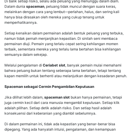
Di balik setiap risiko, selalu ada peluang yang menunggu dalam diam.
Dalam dunia
spaceman
, peluang tidak muncul dengan suara keras,
melainkan dengan cara yang lembut—perlahan, halus, dan sering kali
hanya bisa dirasakan oleh mereka yang cukup tenang untuk
memperhatikannya.
Setiap kenaikan dalam permainan adalah bentuk peluang yang terbuka,
namun tidak pernah menjanjikan kepastian. Di sinilah seni membaca
permainan diuji. Pemain yang terlalu cepat sering kehilangan momen
terbaik, sementara mereka yang terlalu lama bertahan bisa kehilangan
semuanya dalam sekejap.
Melalui pengalaman di
Ceriabet slot
, banyak pemain mulai memahami
bahwa peluang bukan tentang seberapa lama bertahan, tetapi tentang
kapan memilih untuk berhenti atau melanjutkan dengan kesadaran penuh.
Spaceman sebagai Cermin Pengambilan Keputusan
Jika dilihat lebih dalam,
spaceman slot
bukan hanya permainan, tetapi
juga cermin kecil dari cara manusia mengambil keputusan. Setiap klik
adalah pilihan. Setiap detik adalah risiko. Dan setiap hasil adalah
konsekuensi dari keberanian yang diambil sebelumnya.
Di dalam permainan ini, tidak ada kepastian yang benar-benar bisa
dipegang. Yang ada hanyalah intuisi, pengalaman, dan kemampuan