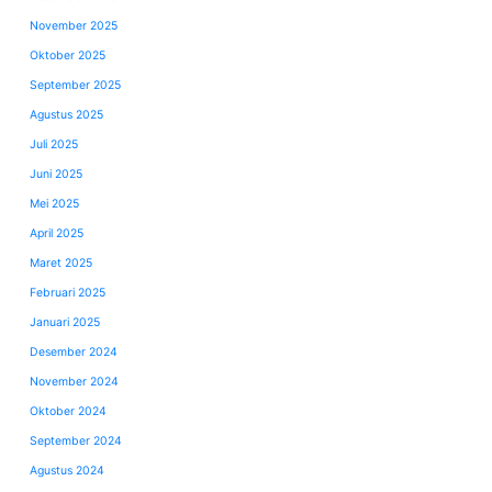
November 2025
Oktober 2025
September 2025
Agustus 2025
Juli 2025
Juni 2025
Mei 2025
April 2025
Maret 2025
Februari 2025
Januari 2025
Desember 2024
November 2024
Oktober 2024
September 2024
Agustus 2024