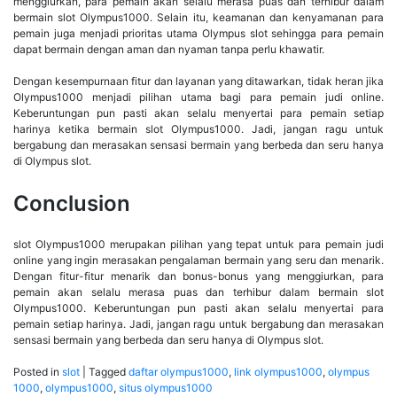
menggiurkan, para pemain akan selalu merasa puas dan terhibur dalam
bermain slot Olympus1000. Selain itu, keamanan dan kenyamanan para
pemain juga menjadi prioritas utama Olympus slot sehingga para pemain
dapat bermain dengan aman dan nyaman tanpa perlu khawatir.
Dengan kesempurnaan fitur dan layanan yang ditawarkan, tidak heran jika
Olympus1000 menjadi pilihan utama bagi para pemain judi online.
Keberuntungan pun pasti akan selalu menyertai para pemain setiap
harinya ketika bermain slot Olympus1000. Jadi, jangan ragu untuk
bergabung dan merasakan sensasi bermain yang berbeda dan seru hanya
di Olympus slot.
Conclusion
slot Olympus1000 merupakan pilihan yang tepat untuk para pemain judi
online yang ingin merasakan pengalaman bermain yang seru dan menarik.
Dengan fitur-fitur menarik dan bonus-bonus yang menggiurkan, para
pemain akan selalu merasa puas dan terhibur dalam bermain slot
Olympus1000. Keberuntungan pun pasti akan selalu menyertai para
pemain setiap harinya. Jadi, jangan ragu untuk bergabung dan merasakan
sensasi bermain yang berbeda dan seru hanya di Olympus slot.
Posted in
slot
|
Tagged
daftar olympus1000
,
link olympus1000
,
olympus
1000
,
olympus1000
,
situs olympus1000