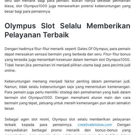
seru dan menarik bagi para pemain. Bukan hanya sekedar permainan
biasa, slot Olympus1000 juga menawarkan potensi keberuntungan yang
besar bagi para pemainnya.
Olympus Slot Selalu Memberikan
Pelayanan Terbaik
Dengan hadirnya fitur-fitur menarik seperti Gates Of Olympus, para pemain
dapat merasakan sensasi bermain yang berbeda dan seru. Fitur-fitur bonus
yang tersedia juga menambah keseruan dalam bermain slot Olympus1000.
Tidak heran jika permainan ini menjadi pilihan utama bagi para pecinta judi
online.
Keberuntungan memang menjadi faktor penting dalam permainan judi.
Namun, tidak selalu keberuntungan saja yang menentukan kemenangan.
Para pemain juga perlu memiliki strategi dan pemahaman yang baik dalam
bermain slot Olympus1000. Dengan memahami aturan main dan cara
bermain yang tepat, peluang untuk meraih kemenangan pun akan semakin
besar.
Sebagai agen slot resmi, Olympus slot selalu memberikan pelayanan
terbaik kepada para pemainnya.
creativebristow.com
Dengan
menyediakan berbagai promo menarik dan bonus-bonus yang