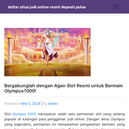
Skip
daftar situs judi online resmi deposit pulsa
to
content
Bergabunglah dengan Agen Slot Resmi untuk Bermain
Olympus1000!
Posted on
Mei 5, 2024
|
by
Asher
Slot
olympus 1000
merupakan salah satu permainan slot yang sedang
populer di kalangan para penggemar judi online. Dengan tema Olympus
yang legendaris, permainan ini menawarkan pengalaman bermain yang