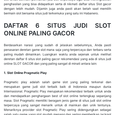
penghasilan yang bisa didapatkan serta di nikmati daftar situs Slot gacor
dengan lebih mudah. Dijamin juga anda pasti akan betah saat memilih
bermain slot bersama situs judi terkemuka yang satu ini Habanero.
DAFTAR 6 SITUS JUDI SLOT
ONLINE PALING GACOR
Berdasarkan narasi yang sudah di jelaskan sebelumnya, Anda pasti
penasaran deretan game slot mana saja yang terpercaya dan terbaru serta
paling mudah dimainkan. Luangkan waktu anda sejenak untuk melihat
deretan daftar 6 situs slot paling gacor rekomendasi yang ada di situs judi
online SLOT GACOR dan yang paling sangat di minati antara lain:
1. Slot Online Pragmatic Play
Pragmatic play adalah salah game slot yang paling terkenal dan
merupakan game judi slot terbaik baik di Indonesia maupun dunia
Internasional. Pragmatic Play merupakan rekomendasi terbaik untuk anda
dan mendapatkan penghargaan best of slot online terlengkap sepanjang
masa. Slot Pragmatic memiliki beragam jenis game di situs judi slot online
terpercaya yang sangat menarik untuk di mainkan dan unik tentunya.
Menariknya provider slot Pragmatic Play sering didengungkan sebagai
salah satu game yang slot mudah menang dan sering memberikan jackpot