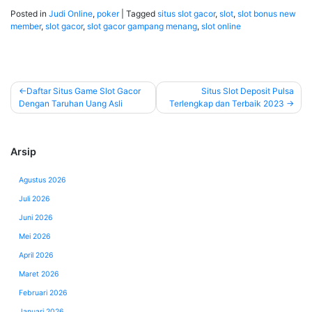
Posted in
Judi Online
,
poker
|
Tagged
situs slot gacor
,
slot
,
slot bonus new
member
,
slot gacor
,
slot gacor gampang menang
,
slot online
Navigasi
Daftar Situs Game Slot Gacor
Situs Slot Deposit Pulsa
Dengan Taruhan Uang Asli
Terlengkap dan Terbaik 2023
pos
Arsip
Agustus 2026
Juli 2026
Juni 2026
Mei 2026
April 2026
Maret 2026
Februari 2026
Januari 2026