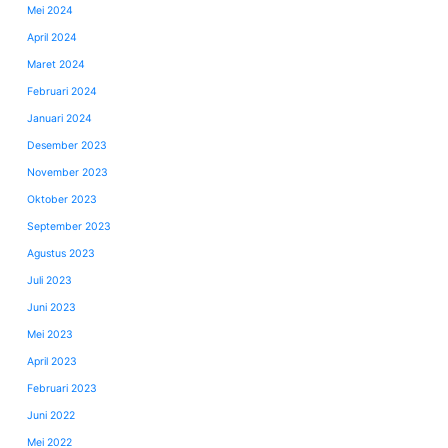
Mei 2024
April 2024
Maret 2024
Februari 2024
Januari 2024
Desember 2023
November 2023
Oktober 2023
September 2023
Agustus 2023
Juli 2023
Juni 2023
Mei 2023
April 2023
Februari 2023
Juni 2022
Mei 2022