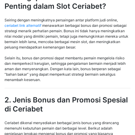
Penting dalam Slot Ceriabet?
Seiring dengan meningkatnya persaingan antar platform judi online,
ceriabet link alternatif
menawarkan berbagai bonus dan promosi sebagai
strategi menarik perhatian pemain. Bonus ini tidak hanya meningkatkan
nilai modal yang dimiliki pemain, tetapi juga memungkinkan mereka untuk
bermain lebih lama, mencoba berbagai mesin slot, dan meningkatkan
peluang mendapatkan kemenangan besar.
Selain itu, bonus dan promosi dapat membantu pemain mengelola risiko
dan memperkecil kerugian, sehingga pengalaman bermain menjadi lebih
aman dan menyenangkan. Dengan kata lain, bonus berperan sebagai
“bahan bakar” yang dapat memperkuat strategi bermain sekaligus
menambah keseruan.
2. Jenis Bonus dan Promosi Spesial
di Ceriabet
Ceriabet dikenal menyediakan berbagai jenis bonus yang dirancang
memenuhi kebutuhan pemain dari berbagai level. Berikut adalah
penjelasan lengkap mengenai bonus dan promosi yang biasanya