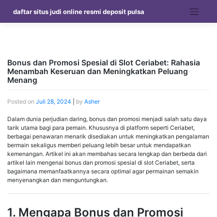
Skip
daftar situs judi online resmi deposit pulsa
to
content
Bonus dan Promosi Spesial di Slot Ceriabet: Rahasia
Menambah Keseruan dan Meningkatkan Peluang
Menang
Posted on
Juli 28, 2024
|
by
Asher
Dalam dunia perjudian daring, bonus dan promosi menjadi salah satu daya
tarik utama bagi para pemain. Khususnya di platform seperti Ceriabet,
berbagai penawaran menarik disediakan untuk meningkatkan pengalaman
bermain sekaligus memberi peluang lebih besar untuk mendapatkan
kemenangan. Artikel ini akan membahas secara lengkap dan berbeda dari
artikel lain mengenai bonus dan promosi spesial di slot Ceriabet, serta
bagaimana memanfaatkannya secara optimal agar permainan semakin
menyenangkan dan menguntungkan.
1. Mengapa Bonus dan Promosi