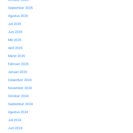
September 2025
Agustus 2025
Juli 2025
Juni 2025
Mei 2025
April 2025
Maret 2025
Februari 2025
Januari 2025
Desember 2024
November 2024
Oktober 2024
September 2024
Agustus 2024
Juli 2024
Juni 2024