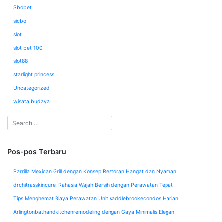
Sbobet
sicbo
slot
slot bet 100
slot88
starlight princess
Uncategorized
wisata budaya
Pos-pos Terbaru
Parrilla Mexican Grill dengan Konsep Restoran Hangat dan Nyaman
drchitrasskincure: Rahasia Wajah Bersih dengan Perawatan Tepat
Tips Menghemat Biaya Perawatan Unit saddlebrookecondos Harian
Arlingtonbathandkitchenremodeling dengan Gaya Minimalis Elegan