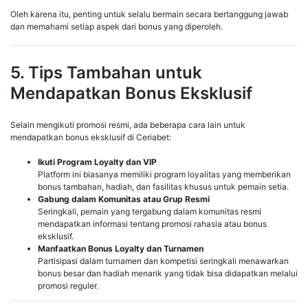
Oleh karena itu, penting untuk selalu bermain secara bertanggung jawab
dan memahami setiap aspek dari bonus yang diperoleh.
5. Tips Tambahan untuk
Mendapatkan Bonus Eksklusif
Selain mengikuti promosi resmi, ada beberapa cara lain untuk
mendapatkan bonus eksklusif di Ceriabet:
Ikuti Program Loyalty dan VIP
Platform ini biasanya memiliki program loyalitas yang memberikan
bonus tambahan, hadiah, dan fasilitas khusus untuk pemain setia.
Gabung dalam Komunitas atau Grup Resmi
Seringkali, pemain yang tergabung dalam komunitas resmi
mendapatkan informasi tentang promosi rahasia atau bonus
eksklusif.
Manfaatkan Bonus Loyalty dan Turnamen
Partisipasi dalam turnamen dan kompetisi seringkali menawarkan
bonus besar dan hadiah menarik yang tidak bisa didapatkan melalui
promosi reguler.