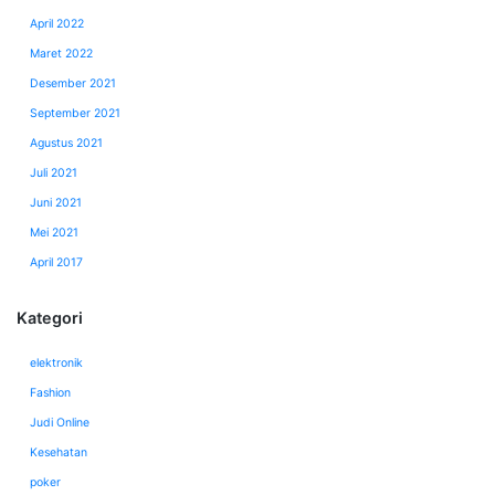
April 2022
Maret 2022
Desember 2021
September 2021
Agustus 2021
Juli 2021
Juni 2021
Mei 2021
April 2017
Kategori
elektronik
Fashion
Judi Online
Kesehatan
poker