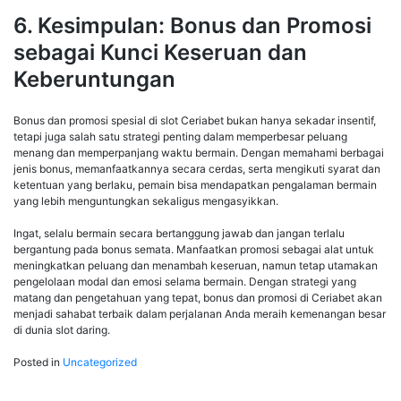
6. Kesimpulan: Bonus dan Promosi
sebagai Kunci Keseruan dan
Keberuntungan
Bonus dan promosi spesial di slot Ceriabet bukan hanya sekadar insentif,
tetapi juga salah satu strategi penting dalam memperbesar peluang
menang dan memperpanjang waktu bermain. Dengan memahami berbagai
jenis bonus, memanfaatkannya secara cerdas, serta mengikuti syarat dan
ketentuan yang berlaku, pemain bisa mendapatkan pengalaman bermain
yang lebih menguntungkan sekaligus mengasyikkan.
Ingat, selalu bermain secara bertanggung jawab dan jangan terlalu
bergantung pada bonus semata. Manfaatkan promosi sebagai alat untuk
meningkatkan peluang dan menambah keseruan, namun tetap utamakan
pengelolaan modal dan emosi selama bermain. Dengan strategi yang
matang dan pengetahuan yang tepat, bonus dan promosi di Ceriabet akan
menjadi sahabat terbaik dalam perjalanan Anda meraih kemenangan besar
di dunia slot daring.
Posted in
Uncategorized