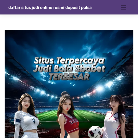
Skip
daftar situs judi online resmi deposit pulsa
to
content