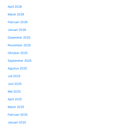
April 2026
Maret 2026
Februari 2026
Januari 2026
Desember 2025
November 2025
Oktober 2025
September 2025
Agustus 2025
Juli 2025
Juni 2025
Mei 2025
April 2025
Maret 2025
Februari 2025
Januari 2025