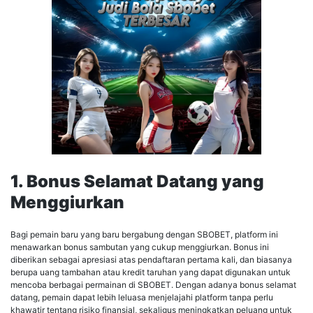
1. Bonus Selamat Datang yang
Menggiurkan
Bagi pemain baru yang baru bergabung dengan SBOBET, platform ini
menawarkan bonus sambutan yang cukup menggiurkan. Bonus ini
diberikan sebagai apresiasi atas pendaftaran pertama kali, dan biasanya
berupa uang tambahan atau kredit taruhan yang dapat digunakan untuk
mencoba berbagai permainan di SBOBET. Dengan adanya bonus selamat
datang, pemain dapat lebih leluasa menjelajahi platform tanpa perlu
khawatir tentang risiko finansial, sekaligus meningkatkan peluang untuk