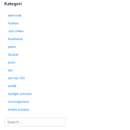
Kategori
elektronik
Fashion
Judi Online
Kesehatan
poker
Sbobet
sicbo
slot
slot bet 100
slot88
starlight princess
Uncategorized
wisata budaya