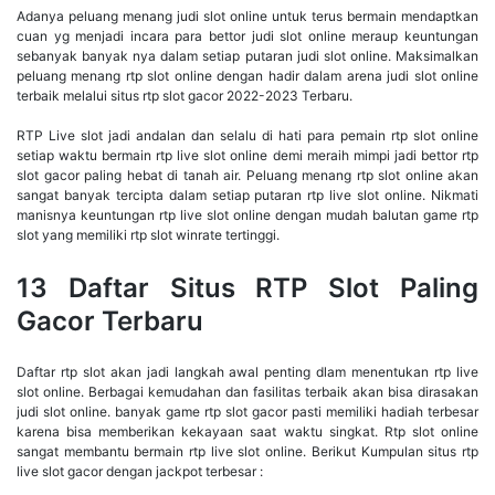
Adanya peluang menang judi slot online untuk terus bermain mendaptkan
cuan yg menjadi incara para bettor judi slot online meraup keuntungan
sebanyak banyak nya dalam setiap putaran judi slot online. Maksimalkan
peluang menang rtp slot online dengan hadir dalam arena judi slot online
terbaik melalui situs rtp slot gacor 2022-2023 Terbaru.
RTP Live slot jadi andalan dan selalu di hati para pemain rtp slot online
setiap waktu bermain rtp live slot online demi meraih mimpi jadi bettor rtp
slot gacor paling hebat di tanah air. Peluang menang rtp slot online akan
sangat banyak tercipta dalam setiap putaran rtp live slot online. Nikmati
manisnya keuntungan rtp live slot online dengan mudah balutan game rtp
slot yang memiliki rtp slot winrate tertinggi.
13 Daftar Situs RTP Slot Paling
Gacor Terbaru
Daftar rtp slot akan jadi langkah awal penting dlam menentukan rtp live
slot online. Berbagai kemudahan dan fasilitas terbaik akan bisa dirasakan
judi slot online. banyak game rtp slot gacor pasti memiliki hadiah terbesar
karena bisa memberikan kekayaan saat waktu singkat. Rtp slot online
sangat membantu bermain rtp live slot online. Berikut Kumpulan situs rtp
live slot gacor dengan jackpot terbesar :