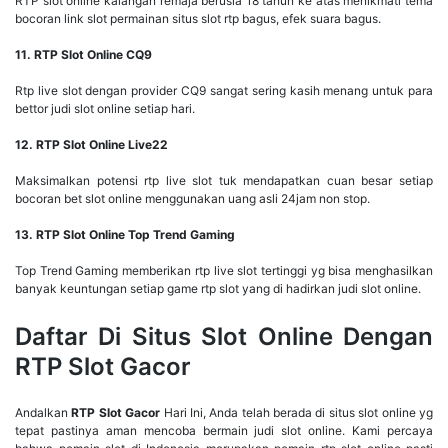
RTP slot online kalangan remaja berusia 18 tahun ke atas menikmati tema
bocoran link slot permainan situs slot rtp bagus, efek suara bagus.
11. RTP Slot Online CQ9
Rtp live slot dengan provider CQ9 sangat sering kasih menang untuk para
bettor judi slot online setiap hari.
12. RTP Slot Online Live22
Maksimalkan potensi rtp live slot tuk mendapatkan cuan besar setiap
bocoran bet slot online menggunakan uang asli 24jam non stop.
13. RTP Slot Online Top Trend Gaming
Top Trend Gaming memberikan rtp live slot tertinggi yg bisa menghasilkan
banyak keuntungan setiap game rtp slot yang di hadirkan judi slot online.
Daftar Di Situs Slot Online Dengan
RTP Slot Gacor
Andalkan
RTP Slot Gacor
Hari Ini, Anda telah berada di situs slot online yg
tepat pastinya aman mencoba bermain judi slot online. Kami percaya