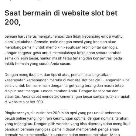
Saat bermain di website slot bet
200,
pemain harus terus mengatur emosi dan tidak kepancing emosi waktu
alami kekalahan. Bermain-main dengan emosi yang konstan akan
menolong pemain untuk membikin keputusan lebih pintar dan logis.
Jangan tergesa-gesa untuk membalasnya kekalahan secara taruhan
semakin lebih besar, namun masih tetap tenang dan konsentrasi pada
taktik bermain yang sudah Anda susun.
Dengan meng ikuti trik dan tips di atas, pemain bisa tingkatkan
kesempatan kemenangan mereka di website slot bet 200. Janganlah lupa
selalu untuk bermain-main dengan target yang terang dan masih tetap
disiplin saat mengurus modal taruhan Anda. Dengan kesabaran dan
stabilitas, Anda dapat mencetak kemenangan besar sampai juta-an rupiah
di website slot bet 200.
Ringkasannya, situs slot bet 200 ialah opsi yang pas untuk beberapa
pejudi online yang ingin raih keuntungan optimal dengan nominal taruhan
yang terjangkau. Dengan pilih website yang bisa dipercaya dan meng ikuti
panduan bermain yang pas, pemain dapat memperoleh pengalaman
bermain yang memberikan keuntungan dan menggembirakan. Maka