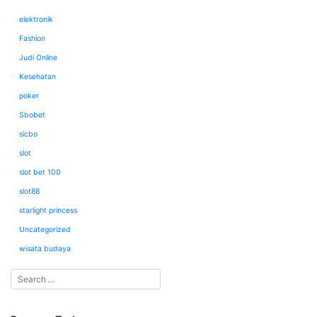
elektronik
Fashion
Judi Online
Kesehatan
poker
Sbobet
sicbo
slot
slot bet 100
slot88
starlight princess
Uncategorized
wisata budaya