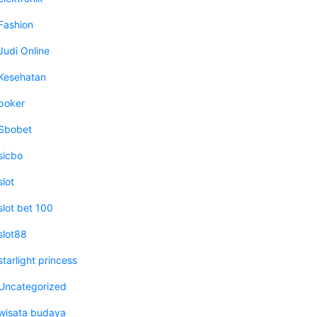
Fashion
Judi Online
Kesehatan
poker
Sbobet
sicbo
slot
slot bet 100
slot88
starlight princess
Uncategorized
wisata budaya