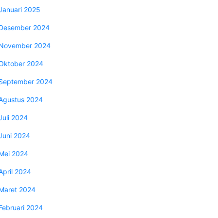
Januari 2025
Desember 2024
November 2024
Oktober 2024
September 2024
Agustus 2024
Juli 2024
Juni 2024
Mei 2024
April 2024
Maret 2024
Februari 2024