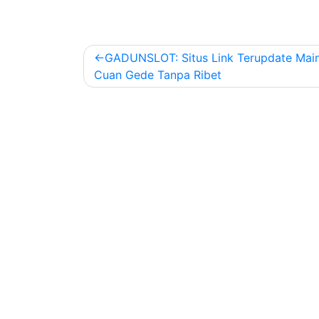
Navigasi
GADUNSLOT: Situs Link Terupdate Mai
pos
Cuan Gede Tanpa Ribet