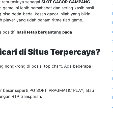
e: reputasinya sebagai
SLOT GACOR GAMPANG
game ini lebih bersahabat dan sering kasih hasil
g bisa beda-beda, kesan gacor inilah yang bikin
 player yang udah paham ritme tiap game.
 positif,
hasil tetap bergantung pada
icari di Situs Terpercaya?
g nongkrong di posisi top chart. Ada beberapa
der besar seperti PG SOFT, PRAGMATIC PLAY, atau
ngan RTP transparan.