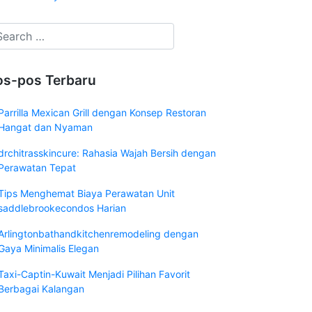
os-pos Terbaru
Parrilla Mexican Grill dengan Konsep Restoran
Hangat dan Nyaman
drchitrasskincure: Rahasia Wajah Bersih dengan
Perawatan Tepat
Tips Menghemat Biaya Perawatan Unit
saddlebrookecondos Harian
Arlingtonbathandkitchenremodeling dengan
Gaya Minimalis Elegan
Taxi-Captin-Kuwait Menjadi Pilihan Favorit
Berbagai Kalangan