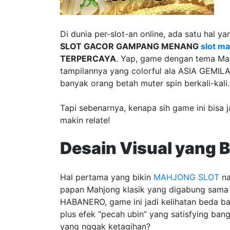
Di dunia per-slot-an online, ada satu hal 
SLOT GACOR GAMPANG MENANG
slot m
TERPERCAYA
. Yap, game dengan tema Mahj
tampilannya yang colorful ala ASIA GEMIL
banyak orang betah muter spin berkali-kali.
Tapi sebenarnya, kenapa sih game ini bisa j
makin relate!
Desain Visual yang 
Hal pertama yang bikin
MAHJONG SLOT
na
papan Mahjong klasik yang digabung sama 
HABANERO, game ini jadi kelihatan beda ba
plus efek “pecah ubin” yang satisfying ba
yang nggak ketagihan?