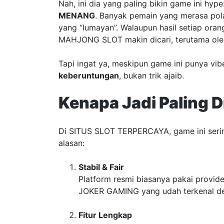
Nah, ini dia yang paling bikin game ini hyp
MENANG
. Banyak pemain yang merasa pola 
yang “lumayan”. Walaupun hasil setiap oran
MAHJONG SLOT makin dicari, terutama oleh
Tapi ingat ya, meskipun game ini punya vibe
keberuntungan
, bukan trik ajaib.
Kenapa Jadi Paling D
Di SITUS SLOT TERPERCAYA, game ini serin
alasan:
Stabil & Fair
Platform resmi biasanya pakai provi
JOKER GAMING yang udah terkenal de
Fitur Lengkap