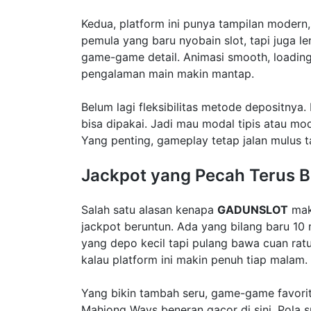
Kedua, platform ini punya tampilan modern
pemula yang baru nyobain slot, tapi juga 
game-game detail. Animasi smooth, loading 
pengalaman main makin mantap.
Belum lagi fleksibilitas metode depositnya
bisa dipakai. Jadi mau modal tipis atau m
Yang penting, gameplay tetap jalan mulus 
Jackpot yang Pecah Terus B
Salah satu alasan kenapa
GADUNSLOT
maki
jackpot beruntun. Ada yang bilang baru 10 m
yang depo kecil tapi pulang bawa cuan ratu
kalau platform ini makin penuh tiap malam.
Yang bikin tambah seru, game-game favorit
Mahjong Ways beneran gacor di sini. Pola sp