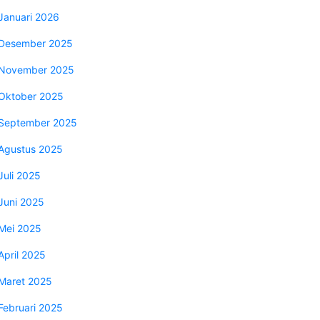
Januari 2026
Desember 2025
November 2025
Oktober 2025
September 2025
Agustus 2025
Juli 2025
Juni 2025
Mei 2025
April 2025
Maret 2025
Februari 2025