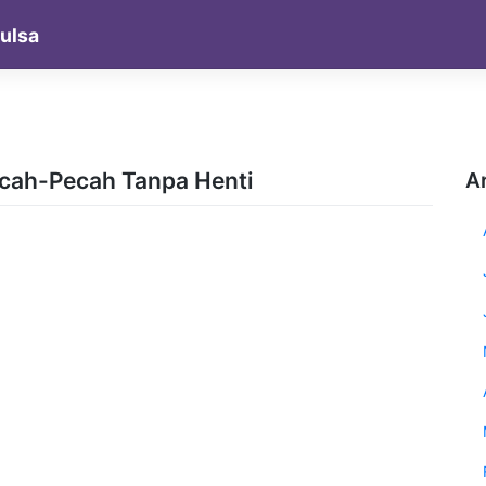
pulsa
ecah-Pecah Tanpa Henti
A