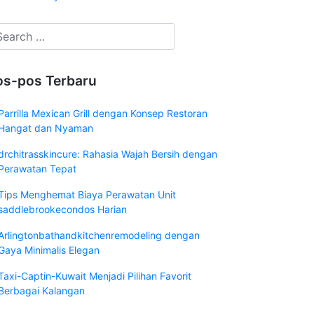
os-pos Terbaru
Parrilla Mexican Grill dengan Konsep Restoran
Hangat dan Nyaman
drchitrasskincure: Rahasia Wajah Bersih dengan
Perawatan Tepat
Tips Menghemat Biaya Perawatan Unit
saddlebrookecondos Harian
Arlingtonbathandkitchenremodeling dengan
Gaya Minimalis Elegan
Taxi-Captin-Kuwait Menjadi Pilihan Favorit
Berbagai Kalangan