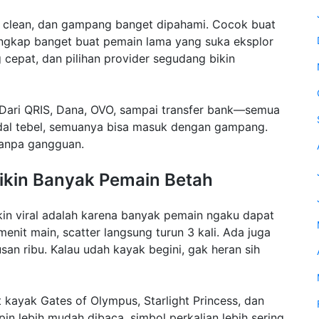
, clean, dan gampang banget dipahami. Cocok buat
lengkap banget buat pemain lama yang suka eksplor
cepat, dan pilihan provider segudang bikin
. Dari QRIS, Dana, OVO, sampai transfer bank—semua
odal tebel, semuanya bisa masuk dengan gampang.
tanpa gangguan.
ikin Banyak Pemain Betah
n viral adalah karena banyak pemain ngaku dapat
enit main, scatter langsung turun 3 kali. Ada juga
san ribu. Kalau udah kayak begini, gak heran sih
 kayak Gates of Olympus, Starlight Princess, dan
in lebih mudah dibaca, simbol perkalian lebih sering