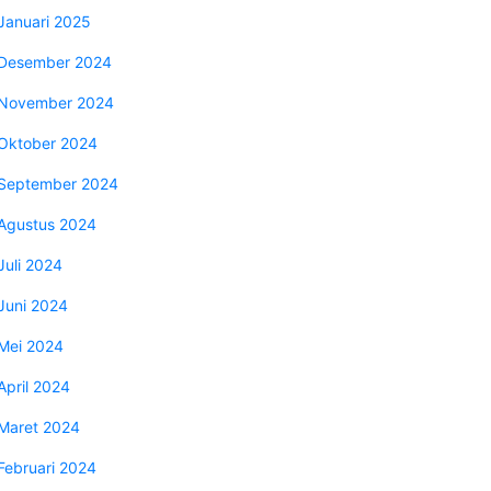
Januari 2025
Desember 2024
November 2024
Oktober 2024
September 2024
Agustus 2024
Juli 2024
Juni 2024
Mei 2024
April 2024
Maret 2024
Februari 2024