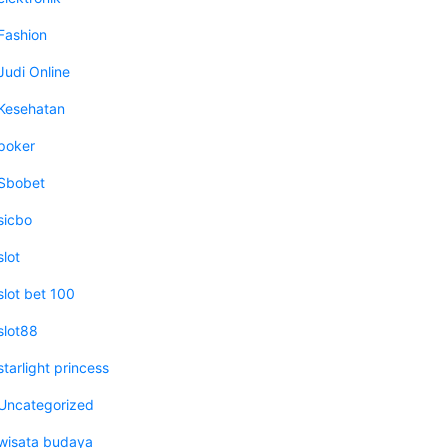
Fashion
Judi Online
Kesehatan
poker
Sbobet
sicbo
slot
slot bet 100
slot88
starlight princess
Uncategorized
wisata budaya