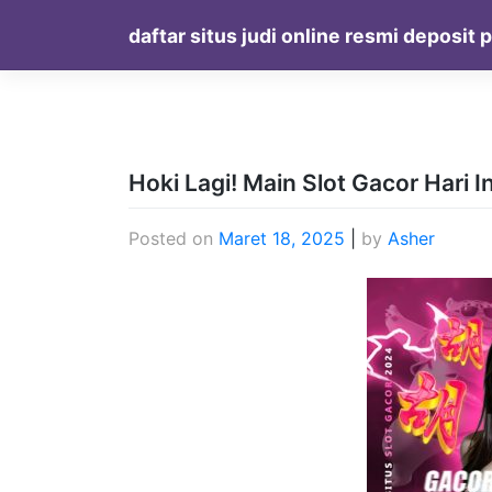
Skip
daftar situs judi online resmi deposit 
to
content
Hoki Lagi! Main Slot Gacor Hari
Posted on
Maret 18, 2025
|
by
Asher