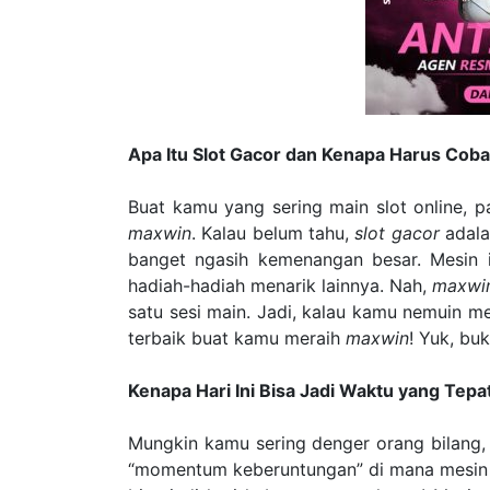
Apa Itu Slot Gacor dan Kenapa Harus Coba 
Buat kamu yang sering main slot online, p
maxwin
. Kalau belum tahu,
slot gacor
adalah
banget ngasih kemenangan besar. Mesin 
hadiah-hadiah menarik lainnya. Nah,
maxwi
satu sesi main. Jadi, kalau kamu nemuin mes
terbaik buat kamu meraih
maxwin
! Yuk, buk
Kenapa Hari Ini Bisa Jadi Waktu yang Tepa
Mungkin kamu sering denger orang bilang, “
“momentum keberuntungan” di mana mesin y