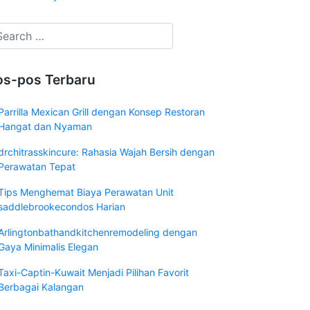
os-pos Terbaru
Parrilla Mexican Grill dengan Konsep Restoran
Hangat dan Nyaman
drchitrasskincure: Rahasia Wajah Bersih dengan
Perawatan Tepat
Tips Menghemat Biaya Perawatan Unit
saddlebrookecondos Harian
Arlingtonbathandkitchenremodeling dengan
Gaya Minimalis Elegan
Taxi-Captin-Kuwait Menjadi Pilihan Favorit
Berbagai Kalangan