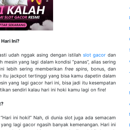
Hari Ini?
asti udah nggak asing dengan istilah
slot gacor
dan
 mesin yang lagi dalam kondisi “panas”, alias sering
ini lebih sering memberikan
free spins
, bonus, dan
n
itu jackpot tertinggi yang bisa kamu dapetin dalam
in yang lagi gacor hari ini, bisa jadi itu kesempatan
tikan sendiri kalau hari ini hoki kamu lagi on fire!
t?
Hari ini hoki!” Nah, di dunia slot juga ada semacam
ang lagi gacor ngasih banyak kemenangan. Hari ini