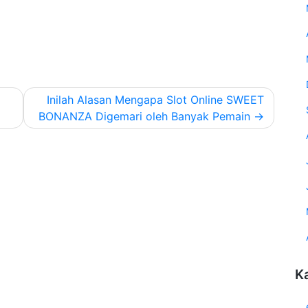
Inilah Alasan Mengapa Slot Online SWEET
BONANZA Digemari oleh Banyak Pemain
K