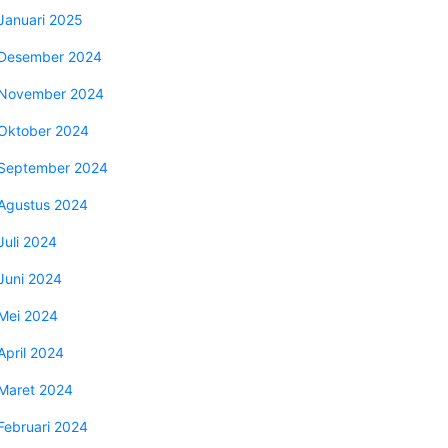
Januari 2025
Desember 2024
November 2024
Oktober 2024
September 2024
Agustus 2024
Juli 2024
Juni 2024
Mei 2024
April 2024
Maret 2024
Februari 2024