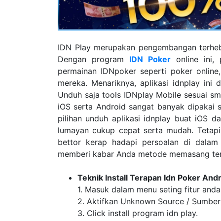
IDN Play merupakan pengembangan terheba
Dengan program
IDN Poker
online ini,
permainan IDNpoker seperti poker onlin
mereka. Menariknya, aplikasi idnplay in
Unduh saja tools IDNplay Mobile sesuai sm
iOS serta Android sangat banyak dipakai s
pilihan unduh aplikasi idnplay buat iOS d
lumayan cukup cepat serta mudah. Tetapi
bettor kerap hadapi persoalan di dalam
memberi kabar Anda metode memasang tera
Teknik Install Terapan Idn Poker And
1. Masuk dalam menu seting fitur anda
2. Aktifkan Unknown Source / Sumber 
3. Click install program idn play.