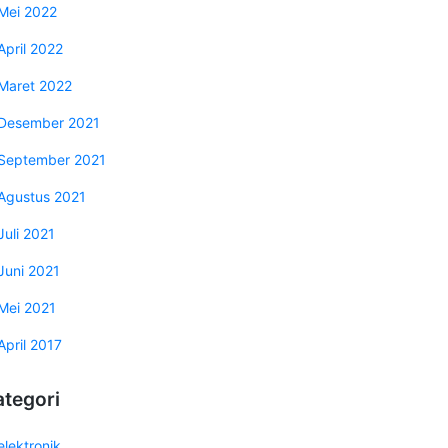
Mei 2022
April 2022
Maret 2022
Desember 2021
September 2021
Agustus 2021
Juli 2021
Juni 2021
Mei 2021
April 2017
ategori
elektronik