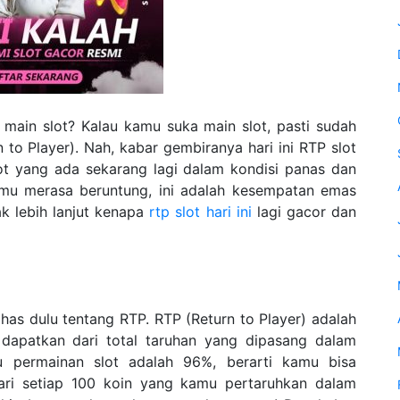
main slot? Kalau kamu suka main slot, pasti sudah
 to Player). Nah, kabar gembiranya hari ini RTP slot
slot yang ada sekarang lagi dalam kondisi panas dan
mu merasa beruntung, ini adalah kesempatan emas
k lebih lanjut kenapa
rtp slot hari ini
lagi gacor dan
ahas dulu tentang RTP. RTP (Return to Player) adalah
apatkan dari total taruhan yang dipasang dalam
tu permainan slot adalah 96%, berarti kamu bisa
ari setiap 100 koin yang kamu pertaruhkan dalam