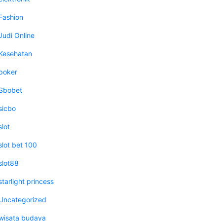
Fashion
Judi Online
Kesehatan
poker
Sbobet
sicbo
slot
slot bet 100
slot88
starlight princess
Uncategorized
wisata budaya