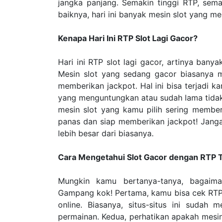
jangka panjang. Semakin tinggi RTP, se
baiknya, hari ini banyak mesin slot yang me
Kenapa Hari Ini RTP Slot Lagi Gacor?
Hari ini RTP slot lagi gacor, artinya ban
Mesin slot yang sedang gacor biasanya m
memberikan jackpot. Hal ini bisa terjadi 
yang menguntungkan atau sudah lama tidak
mesin slot yang kamu pilih sering member
panas dan siap memberikan jackpot! Jang
lebih besar dari biasanya.
Cara Mengetahui Slot Gacor dengan RTP T
Mungkin kamu bertanya-tanya, bagaim
Gampang kok! Pertama, kamu bisa cek RTP da
online. Biasanya, situs-situs ini sudah
permainan. Kedua, perhatikan apakah mes