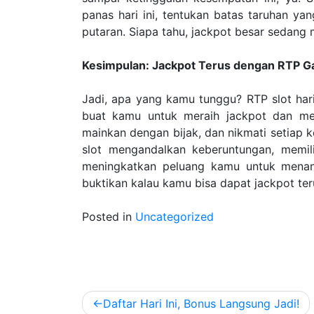
panas hari ini, tentukan batas taruhan y
putaran. Siapa tahu, jackpot besar sedang
Kesimpulan: Jackpot Terus dengan RTP Gac
Jadi, apa yang kamu tunggu? RTP slot hari
buat kamu untuk meraih jackpot dan men
mainkan dengan bijak, dan nikmati setiap
slot mengandalkan keberuntungan, memil
meningkatkan peluang kamu untuk menang
buktikan kalau kamu bisa dapat jackpot ter
Posted in
Uncategorized
Navigasi
Daftar Hari Ini, Bonus Langsung Jadi!