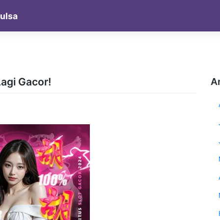
pulsa
Lagi Gacor!
A