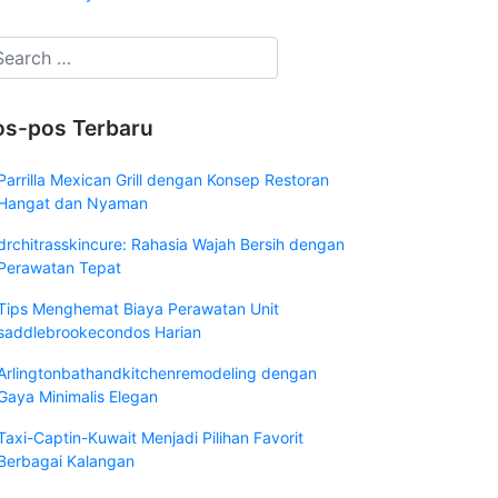
os-pos Terbaru
Parrilla Mexican Grill dengan Konsep Restoran
Hangat dan Nyaman
drchitrasskincure: Rahasia Wajah Bersih dengan
Perawatan Tepat
Tips Menghemat Biaya Perawatan Unit
saddlebrookecondos Harian
Arlingtonbathandkitchenremodeling dengan
Gaya Minimalis Elegan
Taxi-Captin-Kuwait Menjadi Pilihan Favorit
Berbagai Kalangan