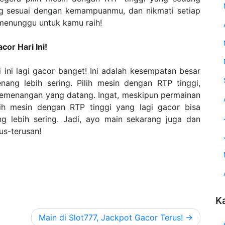
ang sesuai dengan kemampuanmu, dan nikmati setiap
 menunggu untuk kamu raih!
or Hari Ini!
 ini lagi gacor banget! Ini adalah kesempatan besar
ang lebih sering. Pilih mesin dengan RTP tinggi,
 kemenangan yang datang. Ingat, meskipun permainan
ih mesin dengan RTP tinggi yang lagi gacor bisa
 lebih sering. Jadi, ayo main sekarang juga dan
us-terusan!
K
Main di Slot777, Jackpot Gacor Terus!