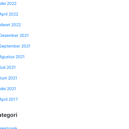
Mei 2022
April 2022
Maret 2022
Desember 2021
September 2021
Agustus 2021
Juli 2021
Juni 2021
Mei 2021
April 2017
ategori
elektronik