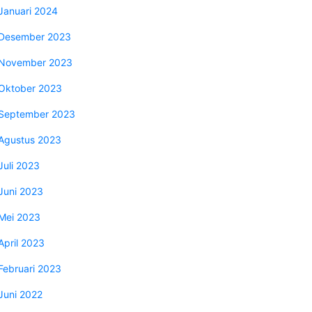
Januari 2024
Desember 2023
November 2023
Oktober 2023
September 2023
Agustus 2023
Juli 2023
Juni 2023
Mei 2023
April 2023
Februari 2023
Juni 2022