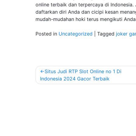
online terbaik dan terpercaya di Indonesia.
daftarkan diri Anda dan cicipi kesan mena
mudah-mudahan hoki terus mengikuti Anda
Posted in
Uncategorized
|
Tagged
joker ga
Navigasi
Situs Judi RTP Slot Online no 1 Di
pos
Indonesia 2024 Gacor Terbaik