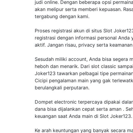
judi online. Dengan beberapa opsi permain
akan melipur serta memberi kepuasan. Ras
tergabung dengan kami.
Proses registrasi akun di situs Slot Joker12
registrasi dengan informasi personal Anda
aktif. Jangan risau, privacy serta keamanan
Sesudah miliki account, Anda bisa segera 
heboh dan menarik. Dari slot classic sampai
Joker123 tawarkan pelbagai tipe permaina
Cicipi pengalaman main yang gak terlewat
berulangkali perputaran.
Dompet electronic terpercaya dipakai dalam 
dana bisa dijalankan cepat serta aman . S
keuangan saat Anda main di Slot Joker123.
Ke arah keuntungan yang banyak secara mas