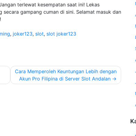
 Jangan terlewat kesempatan saat ini! Lekas
ng secara gampang cuman di sini. Selamat masuk dan
!
ming
,
joker123
,
slot
,
slot joker123
Cara Memperoleh Keuntungan Lebih dengan
Akun Pro Filipina di Server Slot Andalan
K