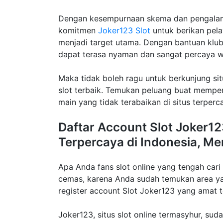
Dengan kesempurnaan skema dan pengalaman
komitmen
Joker123 Slot
untuk berikan pel
menjadi target utama. Dengan bantuan klub
dapat terasa nyaman dan sangat percaya wak
Maka tidak boleh ragu untuk berkunjung si
slot terbaik. Temukan peluang buat memp
main yang tidak terabaikan di situs terperca
Daftar Account Slot Joker12
Terpercaya di Indonesia, M
Apa Anda fans slot online yang tengah cari 
cemas, karena Anda sudah temukan area ya
register account Slot Joker123 yang amat te
Joker123, situs slot online termasyhur, su