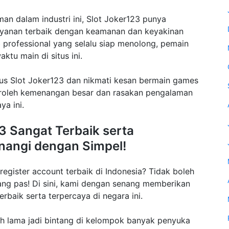
 dalam industri ini, Slot Joker123 punya
ayanan terbaik dengan keamanan dan keyakinan
 professional yang selalu siap menolong, pemain
tu main di situs ini.
tus Slot Joker123 dan nikmati kesan bermain games
eroleh kemenangan besar dan rasakan pengalaman
ya ini.
3 Sangat Terbaik serta
enangi dengan Simpel!
register account terbaik di Indonesia? Tidak boleh
ng pas! Di sini, kami dengan senang memberikan
rbaik serta terpercaya di negara ini.
dah lama jadi bintang di kelompok banyak penyuka