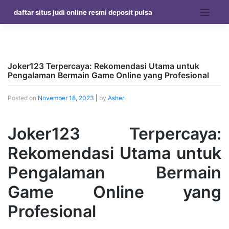
Skip
daftar situs judi online resmi deposit pulsa
to
content
Joker123 Terpercaya: Rekomendasi Utama untuk
Pengalaman Bermain Game Online yang Profesional
Posted on
November 18, 2023
|
by
Asher
Joker123 Terpercaya:
Rekomendasi Utama untuk
Pengalaman Bermain
Game Online yang
Profesional