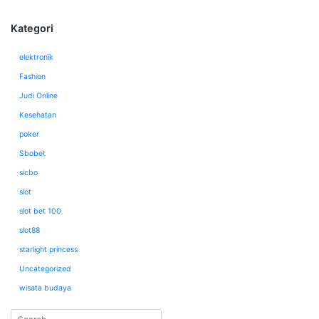
Kategori
elektronik
Fashion
Judi Online
Kesehatan
poker
Sbobet
sicbo
slot
slot bet 100
slot88
starlight princess
Uncategorized
wisata budaya