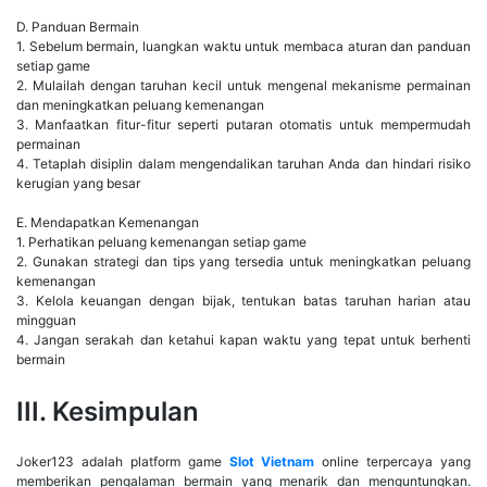
D. Panduan Bermain
1. Sebelum bermain, luangkan waktu untuk membaca aturan dan panduan
setiap game
2. Mulailah dengan taruhan kecil untuk mengenal mekanisme permainan
dan meningkatkan peluang kemenangan
3. Manfaatkan fitur-fitur seperti putaran otomatis untuk mempermudah
permainan
4. Tetaplah disiplin dalam mengendalikan taruhan Anda dan hindari risiko
kerugian yang besar
E. Mendapatkan Kemenangan
1. Perhatikan peluang kemenangan setiap game
2. Gunakan strategi dan tips yang tersedia untuk meningkatkan peluang
kemenangan
3. Kelola keuangan dengan bijak, tentukan batas taruhan harian atau
mingguan
4. Jangan serakah dan ketahui kapan waktu yang tepat untuk berhenti
bermain
III. Kesimpulan
Joker123 adalah platform game
Slot Vietnam
online terpercaya yang
memberikan pengalaman bermain yang menarik dan menguntungkan.