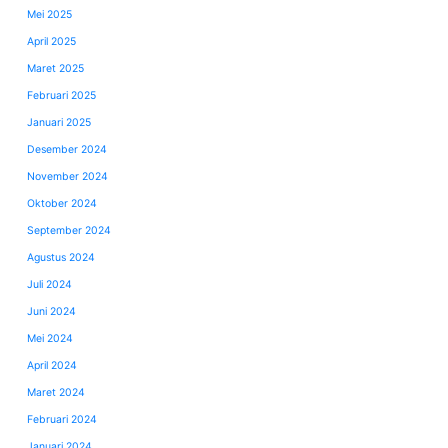
Mei 2025
April 2025
Maret 2025
Februari 2025
Januari 2025
Desember 2024
November 2024
Oktober 2024
September 2024
Agustus 2024
Juli 2024
Juni 2024
Mei 2024
April 2024
Maret 2024
Februari 2024
Januari 2024