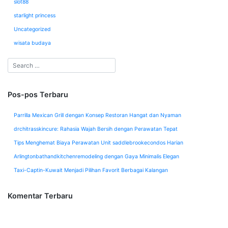
slot88
starlight princess
Uncategorized
wisata budaya
Pos-pos Terbaru
Parrilla Mexican Grill dengan Konsep Restoran Hangat dan Nyaman
drchitrasskincure: Rahasia Wajah Bersih dengan Perawatan Tepat
Tips Menghemat Biaya Perawatan Unit saddlebrookecondos Harian
Arlingtonbathandkitchenremodeling dengan Gaya Minimalis Elegan
Taxi-Captin-Kuwait Menjadi Pilihan Favorit Berbagai Kalangan
Komentar Terbaru