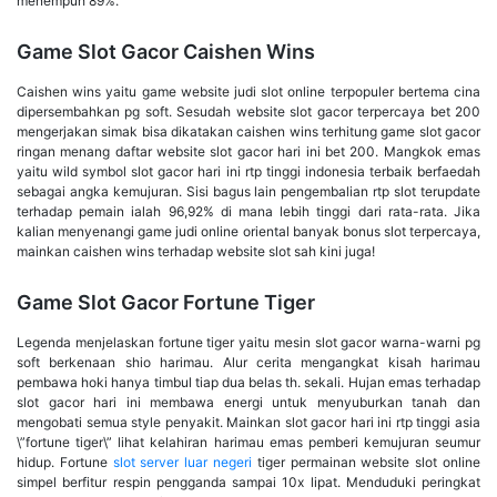
menempuh 89%.
Game Slot Gacor Caishen Wins
Caishen wins yaitu game website judi slot online terpopuler bertema cina
dipersembahkan pg soft. Sesudah website slot gacor terpercaya bet 200
mengerjakan simak bisa dikatakan caishen wins terhitung game slot gacor
ringan menang daftar website slot gacor hari ini bet 200. Mangkok emas
yaitu wild symbol slot gacor hari ini rtp tinggi indonesia terbaik berfaedah
sebagai angka kemujuran. Sisi bagus lain pengembalian rtp slot terupdate
terhadap pemain ialah 96,92% di mana lebih tinggi dari rata-rata. Jika
kalian menyenangi game judi online oriental banyak bonus slot terpercaya,
mainkan caishen wins terhadap website slot sah kini juga!
Game Slot Gacor Fortune Tiger
Legenda menjelaskan fortune tiger yaitu mesin slot gacor warna-warni pg
soft berkenaan shio harimau. Alur cerita mengangkat kisah harimau
pembawa hoki hanya timbul tiap dua belas th. sekali. Hujan emas terhadap
slot gacor hari ini membawa energi untuk menyuburkan tanah dan
mengobati semua style penyakit. Mainkan slot gacor hari ini rtp tinggi asia
\”fortune tiger\” lihat kelahiran harimau emas pemberi kemujuran seumur
hidup. Fortune
slot server luar negeri
tiger permainan website slot online
simpel berfitur respin pengganda sampai 10x lipat. Menduduki peringkat