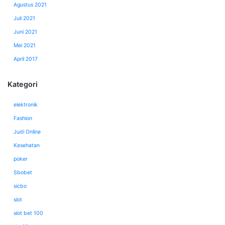
Agustus 2021
Juli 2021
Juni 2021
Mei 2021
April 2017
Kategori
elektronik
Fashion
Judi Online
Kesehatan
poker
Sbobet
sicbo
slot
slot bet 100