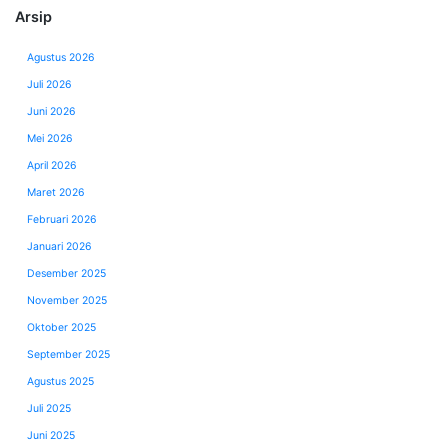
Arsip
Agustus 2026
Juli 2026
Juni 2026
Mei 2026
April 2026
Maret 2026
Februari 2026
Januari 2026
Desember 2025
November 2025
Oktober 2025
September 2025
Agustus 2025
Juli 2025
Juni 2025