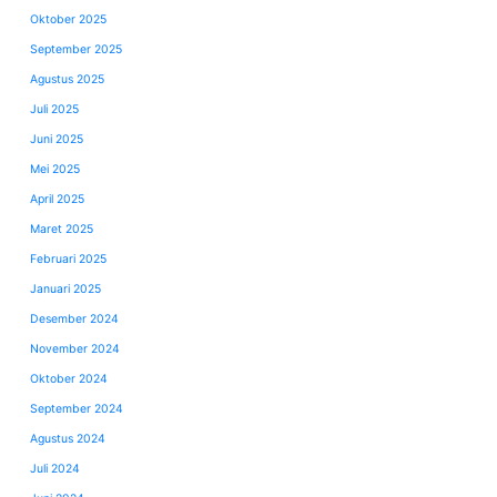
Oktober 2025
September 2025
Agustus 2025
Juli 2025
Juni 2025
Mei 2025
April 2025
Maret 2025
Februari 2025
Januari 2025
Desember 2024
November 2024
Oktober 2024
September 2024
Agustus 2024
Juli 2024