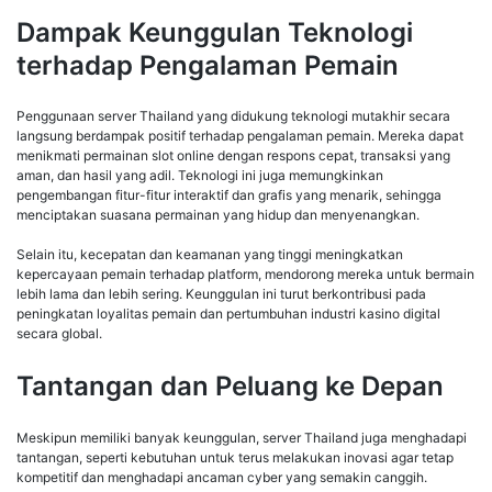
Dampak Keunggulan Teknologi
terhadap Pengalaman Pemain
Penggunaan server Thailand yang didukung teknologi mutakhir secara
langsung berdampak positif terhadap pengalaman pemain. Mereka dapat
menikmati permainan slot online dengan respons cepat, transaksi yang
aman, dan hasil yang adil. Teknologi ini juga memungkinkan
pengembangan fitur-fitur interaktif dan grafis yang menarik, sehingga
menciptakan suasana permainan yang hidup dan menyenangkan.
Selain itu, kecepatan dan keamanan yang tinggi meningkatkan
kepercayaan pemain terhadap platform, mendorong mereka untuk bermain
lebih lama dan lebih sering. Keunggulan ini turut berkontribusi pada
peningkatan loyalitas pemain dan pertumbuhan industri kasino digital
secara global.
Tantangan dan Peluang ke Depan
Meskipun memiliki banyak keunggulan, server Thailand juga menghadapi
tantangan, seperti kebutuhan untuk terus melakukan inovasi agar tetap
kompetitif dan menghadapi ancaman cyber yang semakin canggih.