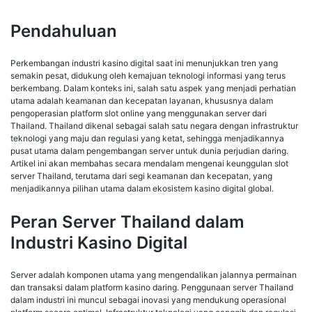
Pendahuluan
Perkembangan industri kasino digital saat ini menunjukkan tren yang
semakin pesat, didukung oleh kemajuan teknologi informasi yang terus
berkembang. Dalam konteks ini, salah satu aspek yang menjadi perhatian
utama adalah keamanan dan kecepatan layanan, khususnya dalam
pengoperasian platform slot online yang menggunakan server dari
Thailand. Thailand dikenal sebagai salah satu negara dengan infrastruktur
teknologi yang maju dan regulasi yang ketat, sehingga menjadikannya
pusat utama dalam pengembangan server untuk dunia perjudian daring.
Artikel ini akan membahas secara mendalam mengenai keunggulan slot
server Thailand, terutama dari segi keamanan dan kecepatan, yang
menjadikannya pilihan utama dalam ekosistem kasino digital global.
Peran Server Thailand dalam
Industri Kasino Digital
Server adalah komponen utama yang mengendalikan jalannya permainan
dan transaksi dalam platform kasino daring. Penggunaan server Thailand
dalam industri ini muncul sebagai inovasi yang mendukung operasional