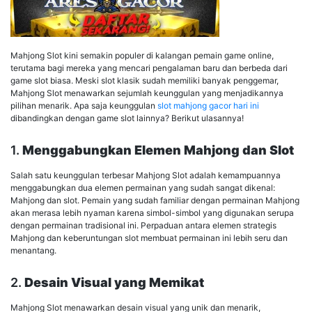
Mahjong Slot kini semakin populer di kalangan pemain game online,
terutama bagi mereka yang mencari pengalaman baru dan berbeda dari
game slot biasa. Meski slot klasik sudah memiliki banyak penggemar,
Mahjong Slot menawarkan sejumlah keunggulan yang menjadikannya
pilihan menarik. Apa saja keunggulan
slot mahjong gacor hari ini
dibandingkan dengan game slot lainnya? Berikut ulasannya!
1.
Menggabungkan Elemen Mahjong dan Slot
Salah satu keunggulan terbesar Mahjong Slot adalah kemampuannya
menggabungkan dua elemen permainan yang sudah sangat dikenal:
Mahjong dan slot. Pemain yang sudah familiar dengan permainan Mahjong
akan merasa lebih nyaman karena simbol-simbol yang digunakan serupa
dengan permainan tradisional ini. Perpaduan antara elemen strategis
Mahjong dan keberuntungan slot membuat permainan ini lebih seru dan
menantang.
2.
Desain Visual yang Memikat
Mahjong Slot menawarkan desain visual yang unik dan menarik,