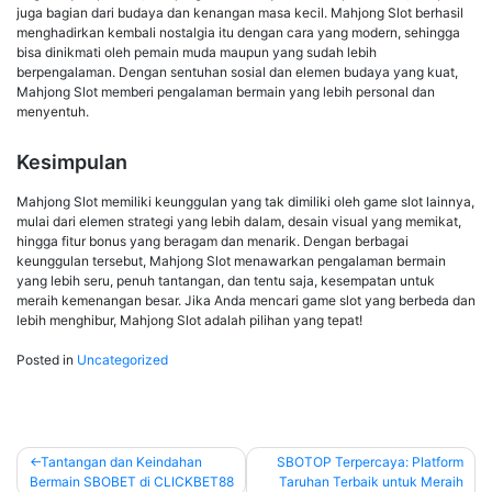
juga bagian dari budaya dan kenangan masa kecil. Mahjong Slot berhasil
menghadirkan kembali nostalgia itu dengan cara yang modern, sehingga
bisa dinikmati oleh pemain muda maupun yang sudah lebih
berpengalaman. Dengan sentuhan sosial dan elemen budaya yang kuat,
Mahjong Slot memberi pengalaman bermain yang lebih personal dan
menyentuh.
Kesimpulan
Mahjong Slot memiliki keunggulan yang tak dimiliki oleh game slot lainnya,
mulai dari elemen strategi yang lebih dalam, desain visual yang memikat,
hingga fitur bonus yang beragam dan menarik. Dengan berbagai
keunggulan tersebut, Mahjong Slot menawarkan pengalaman bermain
yang lebih seru, penuh tantangan, dan tentu saja, kesempatan untuk
meraih kemenangan besar. Jika Anda mencari game slot yang berbeda dan
lebih menghibur, Mahjong Slot adalah pilihan yang tepat!
Posted in
Uncategorized
Navigasi
Tantangan dan Keindahan
SBOTOP Terpercaya: Platform
Bermain SBOBET di CLICKBET88
Taruhan Terbaik untuk Meraih