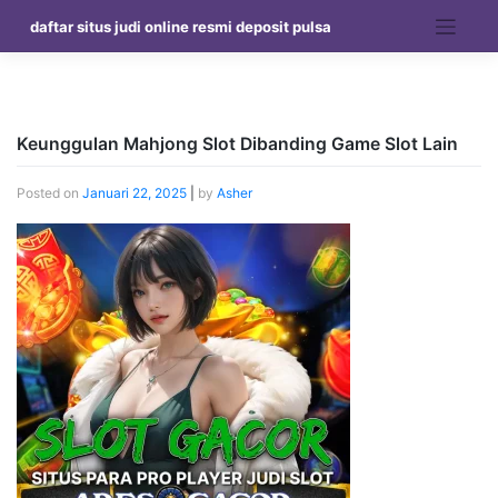
Skip
daftar situs judi online resmi deposit pulsa
to
content
Keunggulan Mahjong Slot Dibanding Game Slot Lain
Posted on
Januari 22, 2025
|
by
Asher