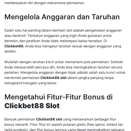
membiasakan diri dengan mekanisme permainan.
Mengelola Anggaran dan Taruhan
Salah satu hal penting dalam bermain slot adalah pengelolaan anggaran
atau bankroll. Tentukan anggaran yang ingin Anda gunakan untuk
bermain, dan pastikan Anda tidak melampaui batas tersebut. Di
Clickbet88
, Anda bisa mengatur taruhan sesuai dengan anggaran yang
dimiliki.
Mulailah dengan taruhan kecil untuk memahami pola permainan. Setelah
Anda merasa lebih percaya diri, Anda bisa meningkatkan taruhan secara
perlahan. Mengelola anggaran dengan bijak adalah salah satu kunci untuk
menikmati permainan
Clickbet88 slot
dalam jangka panjang tanpa
mengalami kerugian yang besar.
Mengetahui Fitur-Fitur Bonus di
Clickbet88 Slot
Banyak permainan
Clickbet88 slot
yang menawarkan berbagai fitur
bonus menarik. Fitur-fitur ini seperti putaran gratis (free spins), simbol liar
(wild symbols), dan fitur bonus lainnya yang dapat meningkatkan peluang