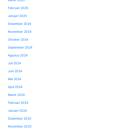
Maret 2025
Februari 2025
Januari 2025
Desember 2024
November 2024
Oktober 2024
September 2024
Agustus 2024
Juli 2024
Juni 2024
Mei 2024
April 2024
Maret 2024
Februari 2024
Januari 2024
Desember 2023
November 2023