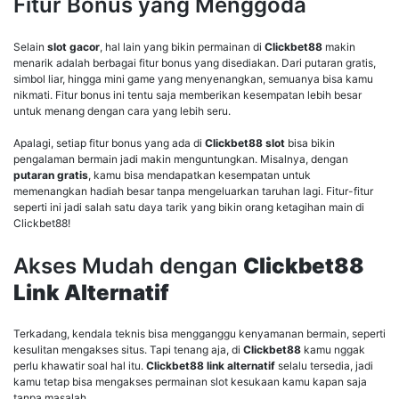
Fitur Bonus yang Menggoda
Selain
slot gacor
, hal lain yang bikin permainan di
Clickbet88
makin
menarik adalah berbagai fitur bonus yang disediakan. Dari putaran gratis,
simbol liar, hingga mini game yang menyenangkan, semuanya bisa kamu
nikmati. Fitur bonus ini tentu saja memberikan kesempatan lebih besar
untuk menang dengan cara yang lebih seru.
Apalagi, setiap fitur bonus yang ada di
Clickbet88 slot
bisa bikin
pengalaman bermain jadi makin menguntungkan. Misalnya, dengan
putaran gratis
, kamu bisa mendapatkan kesempatan untuk
memenangkan hadiah besar tanpa mengeluarkan taruhan lagi. Fitur-fitur
seperti ini jadi salah satu daya tarik yang bikin orang ketagihan main di
Clickbet88!
Akses Mudah dengan
Clickbet88
Link Alternatif
Terkadang, kendala teknis bisa mengganggu kenyamanan bermain, seperti
kesulitan mengakses situs. Tapi tenang aja, di
Clickbet88
kamu nggak
perlu khawatir soal hal itu.
Clickbet88 link alternatif
selalu tersedia, jadi
kamu tetap bisa mengakses permainan slot kesukaan kamu kapan saja
tanpa masalah.