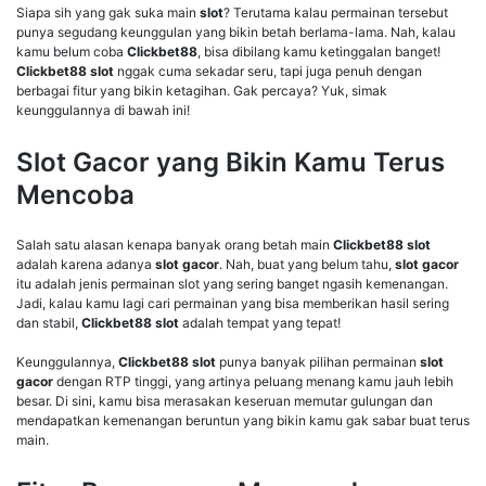
Siapa sih yang gak suka main
slot
? Terutama kalau permainan tersebut
punya segudang keunggulan yang bikin betah berlama-lama. Nah, kalau
kamu belum coba
Clickbet88
, bisa dibilang kamu ketinggalan banget!
Clickbet88 slot
nggak cuma sekadar seru, tapi juga penuh dengan
berbagai fitur yang bikin ketagihan. Gak percaya? Yuk, simak
keunggulannya di bawah ini!
Slot Gacor yang Bikin Kamu Terus
Mencoba
Salah satu alasan kenapa banyak orang betah main
Clickbet88 slot
adalah karena adanya
slot gacor
. Nah, buat yang belum tahu,
slot gacor
itu adalah jenis permainan slot yang sering banget ngasih kemenangan.
Jadi, kalau kamu lagi cari permainan yang bisa memberikan hasil sering
dan stabil,
Clickbet88 slot
adalah tempat yang tepat!
Keunggulannya,
Clickbet88 slot
punya banyak pilihan permainan
slot
gacor
dengan RTP tinggi, yang artinya peluang menang kamu jauh lebih
besar. Di sini, kamu bisa merasakan keseruan memutar gulungan dan
mendapatkan kemenangan beruntun yang bikin kamu gak sabar buat terus
main.