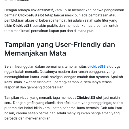
Dengan adanya
link alternatif
, kamu bisa memastikan bahwa pengalaman
bermain
Clickbet88 slot
tetap lancar meskipun ada pembatasan atau
pemblokiran akses di beberapa tempat. Ini adalah salah satu fitur yang
bikin
Clickbet88
semakin praktis dan memudahkan para pemain untuk
tetap menikmati permainan kapan pun dan di mana pun.
Tampilan yang User-Friendly dan
Memanjakan Mata
Selain keunggulan dalam permainan, tampilan situs
clickbet88 slot
juga
nggak kalah menarik. Desainnya modern dan ramah pengguna, yang
memungkinkan kamu untuk navigasi dengan mudah dan nyaman. Apakah
kamu main lewat desktop atau perangkat mobile, semuanya terasa
responsif dan gampang dioperasikan.
Tampilan visual yang menarik juga membuat
Clickbet88 slot
jadi makin
seru. Dengan grafis yang ciamik dan efek suara yang menggelegar, setiap
putaran slot bakal bikin kamu betah berlama-lama bermain. Gak ada kata
bosan, karena setiap permainan selalu menyuguhkan pengalaman yang
berbeda dan menyenangkan.