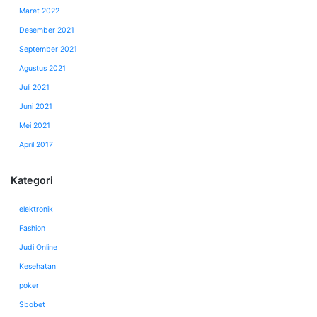
Maret 2022
Desember 2021
September 2021
Agustus 2021
Juli 2021
Juni 2021
Mei 2021
April 2017
Kategori
elektronik
Fashion
Judi Online
Kesehatan
poker
Sbobet