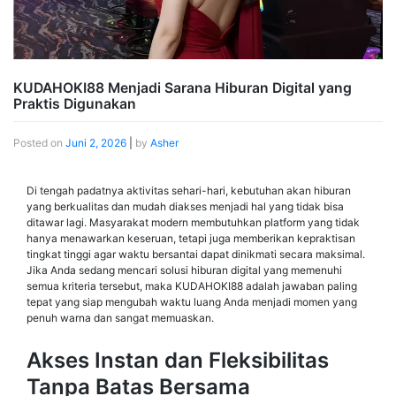
KUDAHOKI88 Menjadi Sarana Hiburan Digital yang
Praktis Digunakan
Posted on
Juni 2, 2026
|
by
Asher
Di tengah padatnya aktivitas sehari-hari, kebutuhan akan hiburan
yang berkualitas dan mudah diakses menjadi hal yang tidak bisa
ditawar lagi. Masyarakat modern membutuhkan platform yang tidak
hanya menawarkan keseruan, tetapi juga memberikan kepraktisan
tingkat tinggi agar waktu bersantai dapat dinikmati secara maksimal.
Jika Anda sedang mencari solusi hiburan digital yang memenuhi
semua kriteria tersebut, maka KUDAHOKI88 adalah jawaban paling
tepat yang siap mengubah waktu luang Anda menjadi momen yang
penuh warna dan sangat memuaskan.
Akses Instan dan Fleksibilitas
Tanpa Batas Bersama