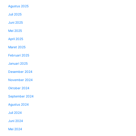
Agustus 2025
Juli 2025
Juni 2025
Mei 2025
April 2025
Maret 2025
Februari 2025
Januari 2025
Desember 2024
November 2024
Oktober 2024
September 2024
Agustus 2024
Juli 2024
Juni 2024
Mei 2024