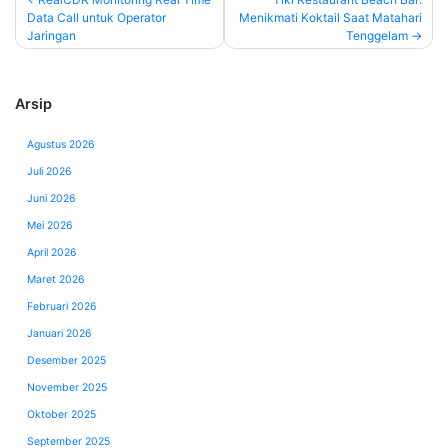
Data Call untuk Operator
Menikmati Koktail Saat Matahari
pos
Jaringan
Tenggelam
Arsip
Agustus 2026
Juli 2026
Juni 2026
Mei 2026
April 2026
Maret 2026
Februari 2026
Januari 2026
Desember 2025
November 2025
Oktober 2025
September 2025