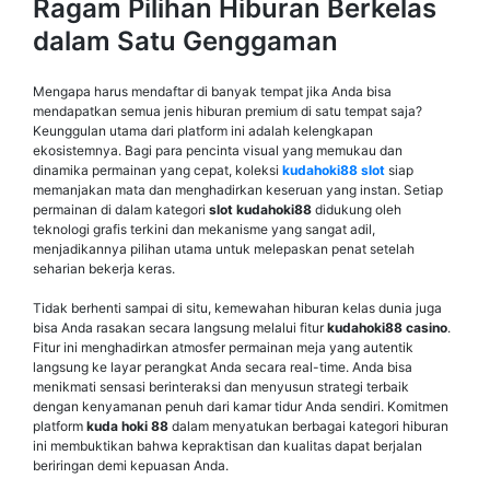
Ragam Pilihan Hiburan Berkelas
dalam Satu Genggaman
Mengapa harus mendaftar di banyak tempat jika Anda bisa
mendapatkan semua jenis hiburan premium di satu tempat saja?
Keunggulan utama dari platform ini adalah kelengkapan
ekosistemnya. Bagi para pencinta visual yang memukau dan
dinamika permainan yang cepat, koleksi
kudahoki88 slot
siap
memanjakan mata dan menghadirkan keseruan yang instan. Setiap
permainan di dalam kategori
slot kudahoki88
didukung oleh
teknologi grafis terkini dan mekanisme yang sangat adil,
menjadikannya pilihan utama untuk melepaskan penat setelah
seharian bekerja keras.
Tidak berhenti sampai di situ, kemewahan hiburan kelas dunia juga
bisa Anda rasakan secara langsung melalui fitur
kudahoki88 casino
.
Fitur ini menghadirkan atmosfer permainan meja yang autentik
langsung ke layar perangkat Anda secara real-time. Anda bisa
menikmati sensasi berinteraksi dan menyusun strategi terbaik
dengan kenyamanan penuh dari kamar tidur Anda sendiri. Komitmen
platform
kuda hoki 88
dalam menyatukan berbagai kategori hiburan
ini membuktikan bahwa kepraktisan dan kualitas dapat berjalan
beriringan demi kepuasan Anda.