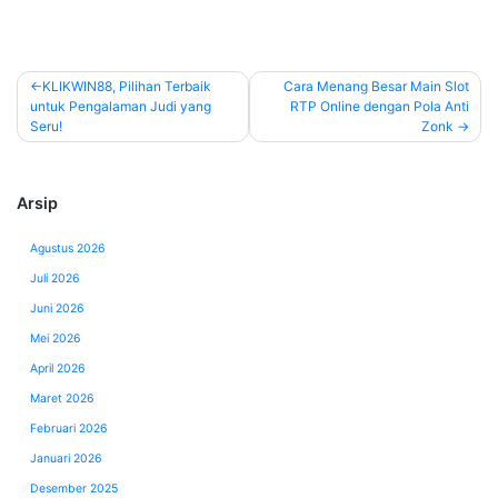
Navigasi
KLIKWIN88, Pilihan Terbaik
Cara Menang Besar Main Slot
untuk Pengalaman Judi yang
RTP Online dengan Pola Anti
pos
Seru!
Zonk
Arsip
Agustus 2026
Juli 2026
Juni 2026
Mei 2026
April 2026
Maret 2026
Februari 2026
Januari 2026
Desember 2025