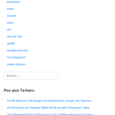
Kesehatan
poker
Sbobet
sicbo
slot
slot bet 100
slot88
starlight princess
Uncategorized
wisata budaya
Pos-pos Terbaru
Parrilla Mexican Grill dengan Konsep Restoran Hangat dan Nyaman
drchitrasskincure: Rahasia Wajah Bersih dengan Perawatan Tepat
Tips Menghemat Biaya Perawatan Unit saddlebrookecondos Harian