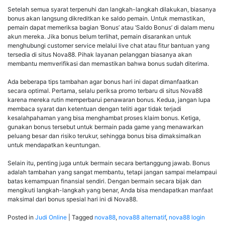
Setelah semua syarat terpenuhi dan langkah-langkah dilakukan, biasanya
bonus akan langsung dikreditkan ke saldo pemain. Untuk memastikan,
pemain dapat memeriksa bagian ‘Bonus’ atau ‘Saldo Bonus’ di dalam menu
akun mereka. Jika bonus belum terlihat, pemain disarankan untuk
menghubungi customer service melalui live chat atau fitur bantuan yang
tersedia di situs Nova88. Pihak layanan pelanggan biasanya akan
membantu memverifikasi dan memastikan bahwa bonus sudah diterima.
Ada beberapa tips tambahan agar bonus hari ini dapat dimanfaatkan
secara optimal. Pertama, selalu periksa promo terbaru di situs Nova88
karena mereka rutin memperbarui penawaran bonus. Kedua, jangan lupa
membaca syarat dan ketentuan dengan teliti agar tidak terjadi
kesalahpahaman yang bisa menghambat proses klaim bonus. Ketiga,
gunakan bonus tersebut untuk bermain pada game yang menawarkan
peluang besar dan risiko terukur, sehingga bonus bisa dimaksimalkan
untuk mendapatkan keuntungan.
Selain itu, penting juga untuk bermain secara bertanggung jawab. Bonus
adalah tambahan yang sangat membantu, tetapi jangan sampai melampaui
batas kemampuan finansial sendiri. Dengan bermain secara bijak dan
mengikuti langkah-langkah yang benar, Anda bisa mendapatkan manfaat
maksimal dari bonus spesial hari ini di Nova88.
Posted in
Judi Online
|
Tagged
nova88
,
nova88 alternatif
,
nova88 login