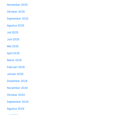
November 2025
Oktober 2025
September 2025
Agustus 2025
Juli 2025
Juni 2025
Mei 2025
April 2025
Maret 2025
Februari 2025
Januari 2025
Desember 2024
November 2024
Oktober 2024
September 2024
Agustus 2024