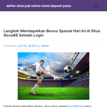
Skip
daftar situs judi online resmi deposit pulsa
to
content
Langkah Mendapatkan Bonus Spesial Hari Ini di Situs
Nova88 Setelah Login
Posted on
Juli 14, 2025
|
by
Asher
Dalam dunia perjudian daring, situs-situs seperti
nova88 slot
terus