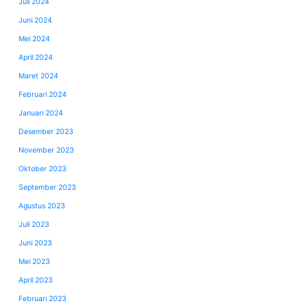
Juli 2024
Juni 2024
Mei 2024
April 2024
Maret 2024
Februari 2024
Januari 2024
Desember 2023
November 2023
Oktober 2023
September 2023
Agustus 2023
Juli 2023
Juni 2023
Mei 2023
April 2023
Februari 2023