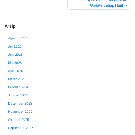
Update Setiap Hari!
Arsip
Agustus 2026
Juli 2026
Juni 2026
Mei 2026
April 2026
Maret 2026
Februari 2026
Januari 2026
Desember 2025
November 2025
Oktober 2025
September 2025