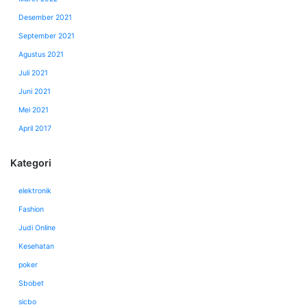
Desember 2021
September 2021
Agustus 2021
Juli 2021
Juni 2021
Mei 2021
April 2017
Kategori
elektronik
Fashion
Judi Online
Kesehatan
poker
Sbobet
sicbo