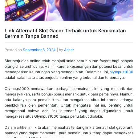
Link Alternatif Slot Gacor Terbaik untuk Kenikmatan
Bermain Tanpa Banned
Posted on
September 8, 2024
|
by
Asher
Slot perjudian online telah menjadi salah satu hiburan favorit bagi banyak
orang di seluruh dunia. Hal ini karena kesenangan dan potensi besar untuk
mendapatkan keuntungan yang menggiurkan. Dalam hal ini,
olympus1000
adalah salah satu situs perjudian online yang terkenal dan terpercaya.
Olympus1000 menawarkan berbagai permainan slot yang menarik dan
mengasyikkan, serta bonus-bonus menarik untuk para pemainnya. Namun,
ada kalanya para pemain kesulitan mengakses situs ini karena adanya
pemblokiran oleh pemerintah. Untuk mengatasi hal ini, penting untuk
mengetahui bahwa ada link alternatif yang dapat digunakan untuk
mengakses situs Olympus1000 tanpa perlu takut diblokir.
Dalam artikel ini, kita akan membahas tentang link alternatif slot gacor anti
banned yang dapat membantu para pemain untuk tetap dapat mengakses