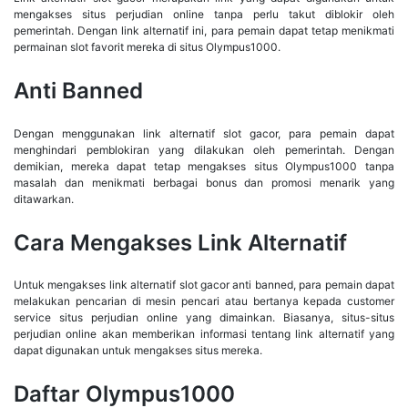
mengakses situs perjudian online tanpa perlu takut diblokir oleh
pemerintah. Dengan link alternatif ini, para pemain dapat tetap menikmati
permainan slot favorit mereka di situs Olympus1000.
Anti Banned
Dengan menggunakan link alternatif slot gacor, para pemain dapat
menghindari pemblokiran yang dilakukan oleh pemerintah. Dengan
demikian, mereka dapat tetap mengakses situs Olympus1000 tanpa
masalah dan menikmati berbagai bonus dan promosi menarik yang
ditawarkan.
Cara Mengakses Link Alternatif
Untuk mengakses link alternatif slot gacor anti banned, para pemain dapat
melakukan pencarian di mesin pencari atau bertanya kepada customer
service situs perjudian online yang dimainkan. Biasanya, situs-situs
perjudian online akan memberikan informasi tentang link alternatif yang
dapat digunakan untuk mengakses situs mereka.
Daftar Olympus1000