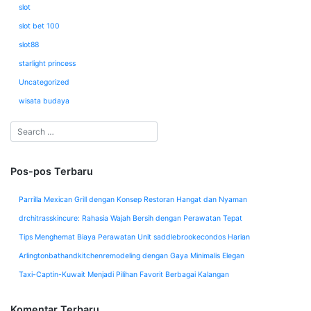
slot
slot bet 100
slot88
starlight princess
Uncategorized
wisata budaya
Pos-pos Terbaru
Parrilla Mexican Grill dengan Konsep Restoran Hangat dan Nyaman
drchitrasskincure: Rahasia Wajah Bersih dengan Perawatan Tepat
Tips Menghemat Biaya Perawatan Unit saddlebrookecondos Harian
Arlingtonbathandkitchenremodeling dengan Gaya Minimalis Elegan
Taxi-Captin-Kuwait Menjadi Pilihan Favorit Berbagai Kalangan
Komentar Terbaru