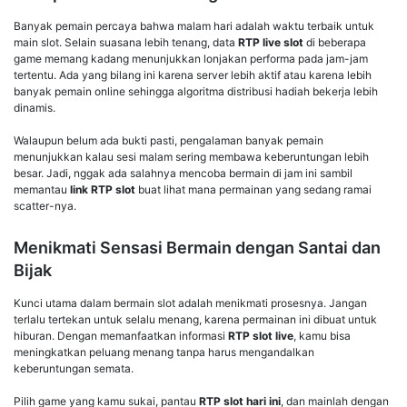
Banyak pemain percaya bahwa malam hari adalah waktu terbaik untuk
main slot. Selain suasana lebih tenang, data
RTP live slot
di beberapa
game memang kadang menunjukkan lonjakan performa pada jam-jam
tertentu. Ada yang bilang ini karena server lebih aktif atau karena lebih
banyak pemain online sehingga algoritma distribusi hadiah bekerja lebih
dinamis.
Walaupun belum ada bukti pasti, pengalaman banyak pemain
menunjukkan kalau sesi malam sering membawa keberuntungan lebih
besar. Jadi, nggak ada salahnya mencoba bermain di jam ini sambil
memantau
link RTP slot
buat lihat mana permainan yang sedang ramai
scatter-nya.
Menikmati Sensasi Bermain dengan Santai dan
Bijak
Kunci utama dalam bermain slot adalah menikmati prosesnya. Jangan
terlalu tertekan untuk selalu menang, karena permainan ini dibuat untuk
hiburan. Dengan memanfaatkan informasi
RTP slot live
, kamu bisa
meningkatkan peluang menang tanpa harus mengandalkan
keberuntungan semata.
Pilih game yang kamu sukai, pantau
RTP slot hari ini
, dan mainlah dengan