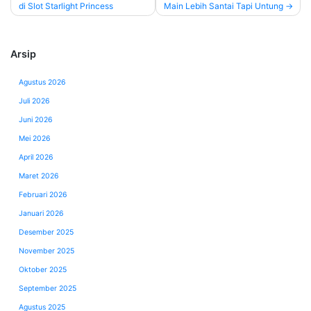
di Slot Starlight Princess
Main Lebih Santai Tapi Untung
pos
Arsip
Agustus 2026
Juli 2026
Juni 2026
Mei 2026
April 2026
Maret 2026
Februari 2026
Januari 2026
Desember 2025
November 2025
Oktober 2025
September 2025
Agustus 2025