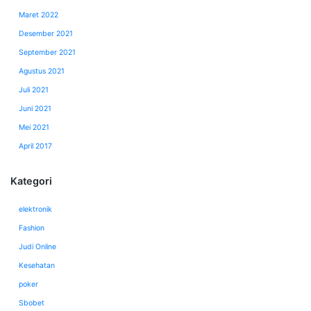
Maret 2022
Desember 2021
September 2021
Agustus 2021
Juli 2021
Juni 2021
Mei 2021
April 2017
Kategori
elektronik
Fashion
Judi Online
Kesehatan
poker
Sbobet