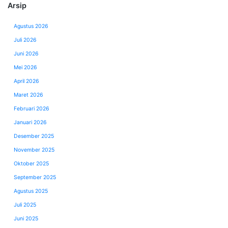
Arsip
Agustus 2026
Juli 2026
Juni 2026
Mei 2026
April 2026
Maret 2026
Februari 2026
Januari 2026
Desember 2025
November 2025
Oktober 2025
September 2025
Agustus 2025
Juli 2025
Juni 2025