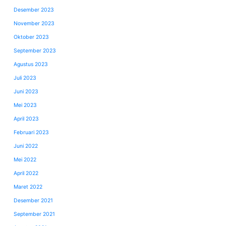
Desember 2023
November 2023
Oktober 2023
September 2023
Agustus 2023
Juli 2023
Juni 2023
Mei 2023
April 2023
Februari 2023
Juni 2022
Mei 2022
April 2022
Maret 2022
Desember 2021
September 2021