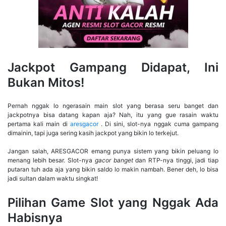
Jackpot Gampang Didapat, Ini
Bukan Mitos!
Pernah nggak lo ngerasain main slot yang berasa seru banget dan
jackpotnya bisa datang kapan aja? Nah, itu yang gue rasain waktu
pertama kali main di
aresgacor
. Di sini, slot-nya nggak cuma gampang
dimainin, tapi juga sering kasih jackpot yang bikin lo terkejut.
Jangan salah, ARESGACOR emang punya sistem yang bikin peluang lo
menang lebih besar. Slot-nya
gacor banget
dan RTP-nya tinggi, jadi tiap
putaran tuh ada aja yang bikin saldo lo makin nambah. Bener deh, lo bisa
jadi sultan dalam waktu singkat!
Pilihan Game Slot yang Nggak Ada
Habisnya