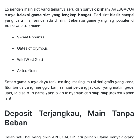
Lo pengen main slot yang temanya seru dan banyak pilihan? ARESGACOR
punya
koleksi game slot yang lengkap banget
. Dari slot klasik sampai
yang baru rilis, semua ada di sini. Beberapa game yang lagi populer di
ARESGACOR adalah:
Sweet Bonanza
Gates of Olympus
Wild West Gold
Aztec Gems
Setiap game punya daya tarik masing-masing, mulai dari grafis yang kece,
fitur bonus yang menggiurkan, sampai peluang jackpot yang makin gede.
Jadi, lo bisa pilih game yang bikin lo nyaman dan siap-siap jackpot kapan
aja!
Deposit Terjangkau, Main Tanpa
Beban
Salah satu hal yang bikin ARESGACOR jadi pilihan utama banyak orang