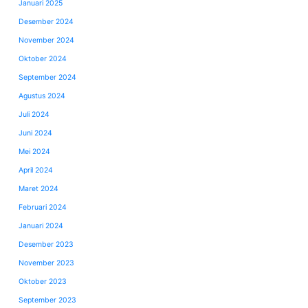
Januari 2025
Desember 2024
November 2024
Oktober 2024
September 2024
Agustus 2024
Juli 2024
Juni 2024
Mei 2024
April 2024
Maret 2024
Februari 2024
Januari 2024
Desember 2023
November 2023
Oktober 2023
September 2023