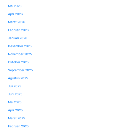
Mei 2026
April 2026
Maret 2026
Februari 2026
Januari 2026
Desember 2025
November 2025
Oktober 2025
September 2025
Agustus 2025
Juli 2025
Juni 2025
Mei 2025
April 2025
Maret 2025
Februari 2025