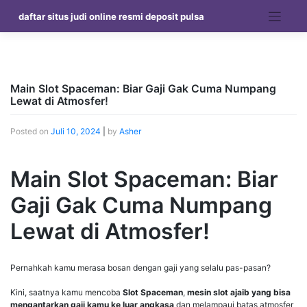
Skip
daftar situs judi online resmi deposit pulsa
to
content
Main Slot Spaceman: Biar Gaji Gak Cuma Numpang
Lewat di Atmosfer!
Posted on
Juli 10, 2024
|
by
Asher
Main Slot Spaceman: Biar
Gaji Gak Cuma Numpang
Lewat di Atmosfer!
Pernahkah kamu merasa bosan dengan gaji yang selalu pas-pasan?
Kini, saatnya kamu mencoba
Slot Spaceman
,
mesin slot ajaib yang bisa
mengantarkan gaji kamu ke luar angkasa
dan melampaui batas atmosfer