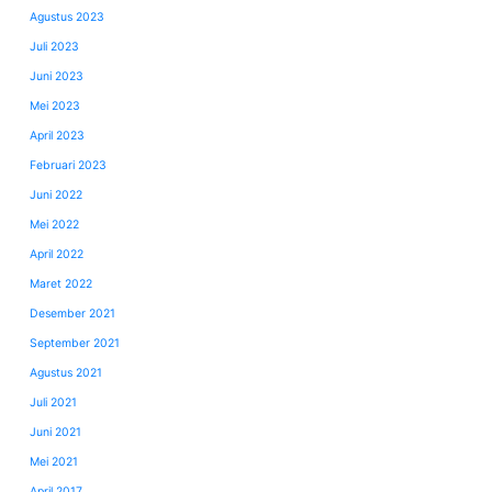
Agustus 2023
Juli 2023
Juni 2023
Mei 2023
April 2023
Februari 2023
Juni 2022
Mei 2022
April 2022
Maret 2022
Desember 2021
September 2021
Agustus 2021
Juli 2021
Juni 2021
Mei 2021
April 2017