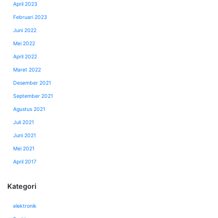
April 2023
Februari 2023
Juni 2022
Mei 2022
April 2022
Maret 2022
Desember 2021
September 2021
Agustus 2021
Juli 2021
Juni 2021
Mei 2021
April 2017
Kategori
elektronik