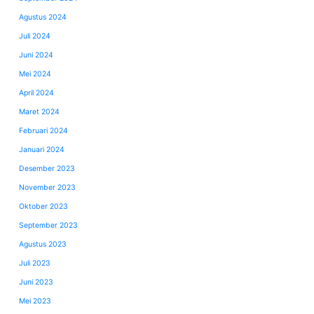
Agustus 2024
Juli 2024
Juni 2024
Mei 2024
April 2024
Maret 2024
Februari 2024
Januari 2024
Desember 2023
November 2023
Oktober 2023
September 2023
Agustus 2023
Juli 2023
Juni 2023
Mei 2023