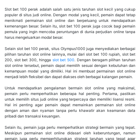
Slot bet 100 perak adalah salah satu jenis taruhan slot kecil yang cukup
populer di situs judi online. Dengan modal yang kecil, pemain dapat tetap
menikmati permainan slot online dan berpeluang untuk mendapatkan
kemenangan besar. Selain itu, slot bet 100 perak juga cocok bagi pemain
pemula yang ingin mencoba peruntungan di dunia perjudian online tanpa
harus mengeluarkan modal besar.
Selain slot bet 100 perak, situs Olympus1000 juga menyediakan berbagai
pilihan taruhan slot online lainnya, mulai dari slot bet 100 rupiah, slot bet
200, slot bet 300, hingga
slot bet 500
. Dengan beragam pilihan taruhan
slot online tersebut, pemain dapat memilih sesuai dengan kebutuhan dan
kemampuan modal yang dimiliki. Hal ini membuat permainan slot online
menjadi lebih fleksibel dan dapat diakses oleh berbagai kalangan pemain.
Untuk mendapatkan pengalaman bermain slot online yang maksimal,
pemain perlu memperhatikan beberapa hal penting. Pertama, pastikan
untuk memilih situs judi online yang terpercaya dan memiliki lisensi resmi.
Hal ini penting agar pemain dapat memainkan permainan slot online
dengan aman dan nyaman tanpa perlu khawatir akan keamanan data
pribadi dan transaksi keuangan.
Selain itu, pemain juga perlu memperhatikan strategi bermain yang tepat.
Meskipun permainan slot online didasari oleh keberuntungan, namun
pemain juga perlu memperhitungkan strategi taruhan yang tepat agar