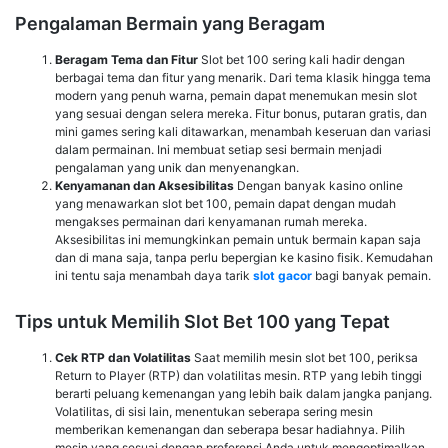
Pengalaman Bermain yang Beragam
Beragam Tema dan Fitur
Slot bet 100 sering kali hadir dengan
berbagai tema dan fitur yang menarik. Dari tema klasik hingga tema
modern yang penuh warna, pemain dapat menemukan mesin slot
yang sesuai dengan selera mereka. Fitur bonus, putaran gratis, dan
mini games sering kali ditawarkan, menambah keseruan dan variasi
dalam permainan. Ini membuat setiap sesi bermain menjadi
pengalaman yang unik dan menyenangkan.
Kenyamanan dan Aksesibilitas
Dengan banyak kasino online
yang menawarkan slot bet 100, pemain dapat dengan mudah
mengakses permainan dari kenyamanan rumah mereka.
Aksesibilitas ini memungkinkan pemain untuk bermain kapan saja
dan di mana saja, tanpa perlu bepergian ke kasino fisik. Kemudahan
ini tentu saja menambah daya tarik
slot gacor
bagi banyak pemain.
Tips untuk Memilih Slot Bet 100 yang Tepat
Cek RTP dan Volatilitas
Saat memilih mesin slot bet 100, periksa
Return to Player (RTP) dan volatilitas mesin. RTP yang lebih tinggi
berarti peluang kemenangan yang lebih baik dalam jangka panjang.
Volatilitas, di sisi lain, menentukan seberapa sering mesin
memberikan kemenangan dan seberapa besar hadiahnya. Pilih
mesin yang sesuai dengan preferensi Anda untuk mengoptimalkan