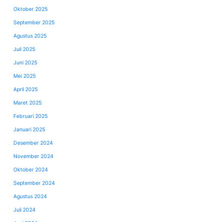
Oktober 2025
September 2025
Agustus 2025
Juli 2025
Juni 2025
Mei 2025
April 2025
Maret 2025
Februari 2025
Januari 2025
Desember 2024
November 2024
Oktober 2024
September 2024
Agustus 2024
Juli 2024