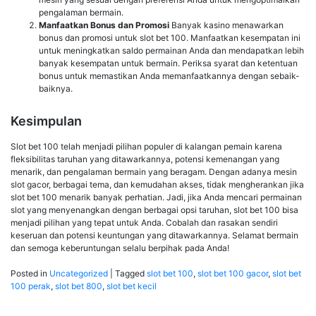
pengalaman bermain.
Manfaatkan Bonus dan Promosi
Banyak kasino menawarkan
bonus dan promosi untuk slot bet 100. Manfaatkan kesempatan ini
untuk meningkatkan saldo permainan Anda dan mendapatkan lebih
banyak kesempatan untuk bermain. Periksa syarat dan ketentuan
bonus untuk memastikan Anda memanfaatkannya dengan sebaik-
baiknya.
Kesimpulan
Slot bet 100 telah menjadi pilihan populer di kalangan pemain karena
fleksibilitas taruhan yang ditawarkannya, potensi kemenangan yang
menarik, dan pengalaman bermain yang beragam. Dengan adanya mesin
slot gacor, berbagai tema, dan kemudahan akses, tidak mengherankan jika
slot bet 100 menarik banyak perhatian. Jadi, jika Anda mencari permainan
slot yang menyenangkan dengan berbagai opsi taruhan, slot bet 100 bisa
menjadi pilihan yang tepat untuk Anda. Cobalah dan rasakan sendiri
keseruan dan potensi keuntungan yang ditawarkannya. Selamat bermain
dan semoga keberuntungan selalu berpihak pada Anda!
Posted in
Uncategorized
|
Tagged
slot bet 100
,
slot bet 100 gacor
,
slot bet
100 perak
,
slot bet 800
,
slot bet kecil