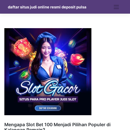
Skip
daftar situs judi online resmi deposit pulsa
to
content
Mengapa Slot Bet 100 Menjadi Pilihan Populer di
Kalangan Pemain?