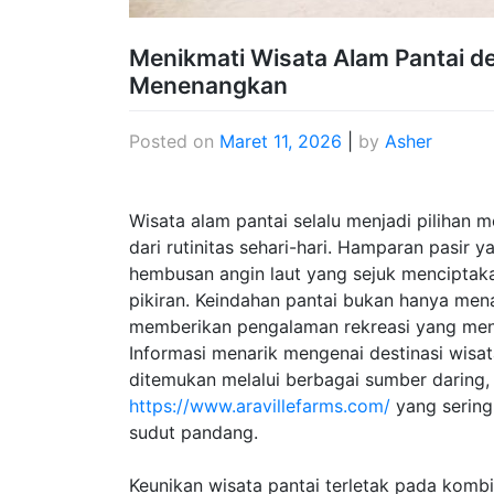
Menikmati Wisata Alam Pantai d
Menenangkan
Posted on
Maret 11, 2026
|
by
Asher
Wisata alam pantai selalu menjadi pilihan 
dari rutinitas sehari-hari. Hamparan pasir 
hembusan angin laut yang sejuk menciptak
pikiran. Keindahan pantai bukan hanya me
memberikan pengalaman rekreasi yang meny
Informasi menarik mengenai destinasi wisat
ditemukan melalui berbagai sumber daring, 
https://www.aravillefarms.com/
yang sering
sudut pandang.
Keunikan wisata pantai terletak pada komb