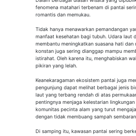
fenomena matahari terbenam di pantai seri
romantis dan memukau.
Tidak hanya menawarkan pemandangan yang
manfaat kesehatan bagi tubuh. Udara laut d
membantu meningkatkan suasana hati dan 
konstan juga sering dianggap mampu memba
istirahat. Oleh karena itu, menghabiskan wa
pikiran yang lelah.
Keanekaragaman ekosistem pantai juga menja
pengunjung dapat melihat berbagai jenis bio
laut yang terbang rendah di atas permukaa
pentingnya menjaga kelestarian lingkungan 
komunitas pecinta alam yang turut mengaj
dengan tidak membuang sampah sembaran
Di samping itu, kawasan pantai sering ber