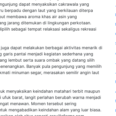
 pengunjung dapat menyaksikan cakrawala yang
ru berpadu dengan laut yang berkilauan diterpa
embut membawa aroma khas air asin yang
ng jarang ditemukan di lingkungan perkotaan.
ipilih sebagai tempat relaksasi sekaligus rekreasi
uga dapat melakukan berbagai aktivitas menarik di
ng garis pantai menjadi kegiatan sederhana yang
yang lembut serta suara ombak yang datang silih
enenangkan. Banyak pula pengunjung yang memilih
mati minuman segar, merasakan semilir angin laut
untuk menyaksikan keindahan matahari terbit maupun
i ufuk barat, langit perlahan berubah warna menjadi
angat menawan. Momen tersebut sering
untuk mengabadikan keindahan alam yang luar biasa.
sikan oleh situs seperti aravillefarms.com,