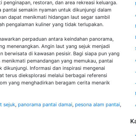
i penginapan, restoran, dan area rekreasi keluarga.
ta pantai semakin nyaman untuk dikunjungi dalam
wan dapat menikmati hidangan laut segar sambil
h pengalaman kuliner yang tidak terlupakan.
enawarkan perpaduan antara keindahan panorama,
ng menenangkan. Angin laut yang sejuk menjadi
berwisata di kawasan pesisir. Bagi siapa pun yang
us menikmati pemandangan yang memukau, pantai
 dikunjungi. Informasi dan inspirasi mengenai
 terus dieksplorasi melalui berbagai referensi
s.com yang menghadirkan beragam cerita menarik
t sejuk
,
panorama pantai damai
,
pesona alam pantai
,
K