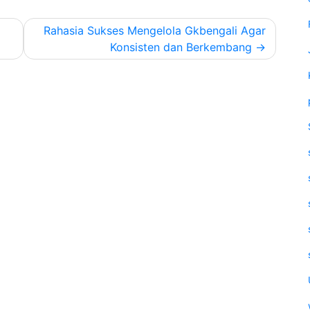
Rahasia Sukses Mengelola Gkbengali Agar
Konsisten dan Berkembang