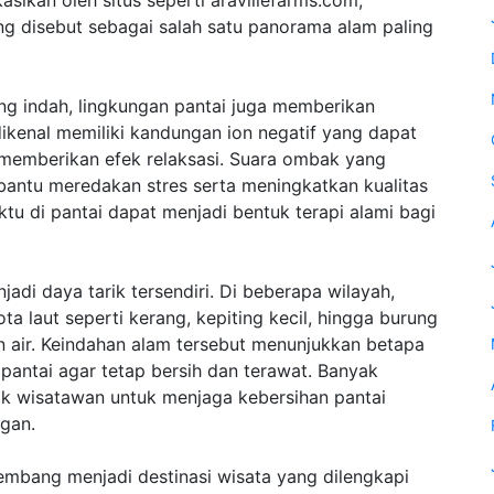
ng disebut sebagai salah satu panorama alam paling
 indah, lingkungan pantai juga memberikan
ikenal memiliki kandungan ion negatif yang dapat
memberikan efek relaksasi. Suara ombak yang
ntu meredakan stres serta meningkatkan kualitas
ktu di pantai dapat menjadi bentuk terapi alami bagi
di daya tarik tersendiri. Di beberapa wilayah,
ta laut seperti kerang, kepiting kecil, hingga burung
n air. Keindahan alam tersebut menunjukkan betapa
pantai agar tetap bersih dan terawat. Banyak
ak wisatawan untuk menjaga kebersihan pantai
gan.
kembang menjadi destinasi wisata yang dilengkapi