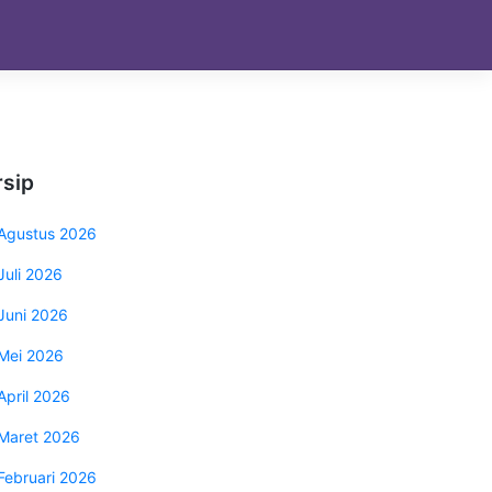
rsip
Agustus 2026
Juli 2026
Juni 2026
Mei 2026
April 2026
Maret 2026
Februari 2026