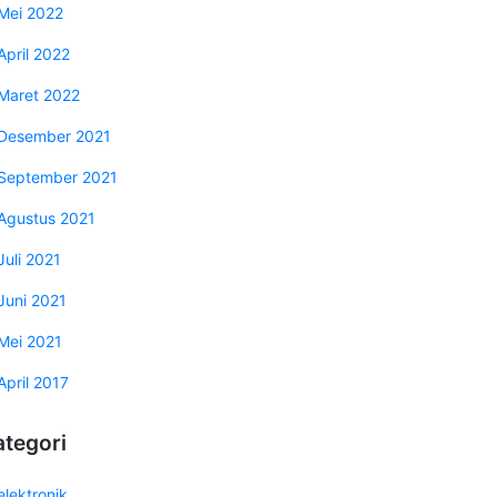
Mei 2022
April 2022
Maret 2022
Desember 2021
September 2021
Agustus 2021
Juli 2021
Juni 2021
Mei 2021
April 2017
ategori
elektronik