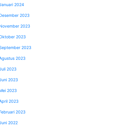
Januari 2024
Desember 2023
November 2023
Oktober 2023
September 2023
Agustus 2023
Juli 2023
Juni 2023
Mei 2023
April 2023
Februari 2023
Juni 2022