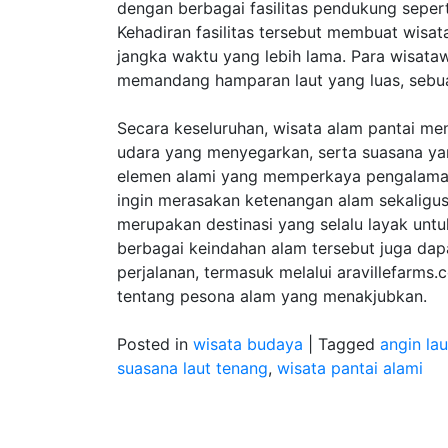
dengan berbagai fasilitas pendukung sepert
Kehadiran fasilitas tersebut membuat wisa
jangka waktu yang lebih lama. Para wisata
memandang hamparan laut yang luas, sebua
Secara keseluruhan, wisata alam pantai m
udara yang menyegarkan, serta suasana ya
elemen alami yang memperkaya pengalaman 
ingin merasakan ketenangan alam sekalig
merupakan destinasi yang selalu layak untuk
berbagai keindahan alam tersebut juga dapat
perjalanan, termasuk melalui aravillefarm
tentang pesona alam yang menakjubkan.
Posted in
wisata budaya
|
Tagged
angin lau
suasana laut tenang
,
wisata pantai alami