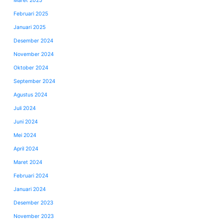
Maret 2025
Februari 2025
Januari 2025
Desember 2024
November 2024
Oktober 2024
September 2024
Agustus 2024
Juli 2024
Juni 2024
Mei 2024
April 2024
Maret 2024
Februari 2024
Januari 2024
Desember 2023
November 2023