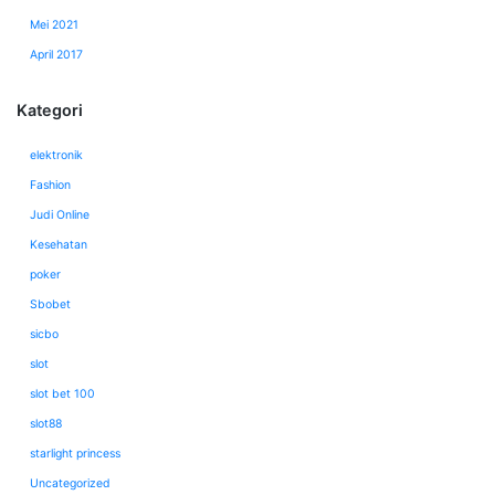
Mei 2021
April 2017
Kategori
elektronik
Fashion
Judi Online
Kesehatan
poker
Sbobet
sicbo
slot
slot bet 100
slot88
starlight princess
Uncategorized