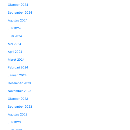
Oktober 2024
September 2024
Agustus 2024
Juli 2024
Juni 2024
Mei 2024
April 2024
Maret 2024
Februari 2024
Januari 2024
Desember 2023
November 2023
Oktober 2023
September 2023
Agustus 2023
Juli 2023