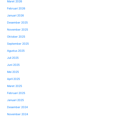
Maret 2026
Februari 2026
Januari 2026
Desember 2025
November 2025
Oktober 2025
September 2025
Agustus 2025
Juli 2025
Juni 2025
Mei 2025
April 2025
Maret 2025
Februari 2025
Januari 2025
Desember 2024
November 2024