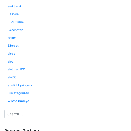
elektronik
Fashion
Judi Online
Kesehatan
poker
Sbobet
sicbo
slot
slot bet 100
slot88
starlight princess
Uncategorized
wisata budaya
Pos-pos Terbaru