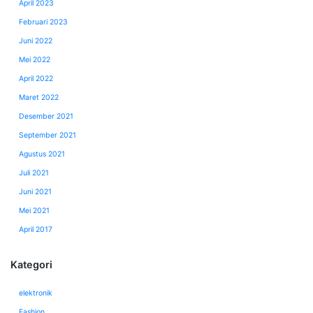
April 2023
Februari 2023
Juni 2022
Mei 2022
April 2022
Maret 2022
Desember 2021
September 2021
Agustus 2021
Juli 2021
Juni 2021
Mei 2021
April 2017
Kategori
elektronik
Fashion