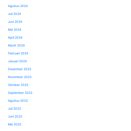
Agustus 2024
Juli 2024
Juni 2024
Mei 2024
April 2024
Maret 2024
Februari 2024
Januari 2024
Desember 2023
November 2023
Oktober 2023
September 2023
Agustus 2023
Juli 2023
Juni 2023
Mei 2023