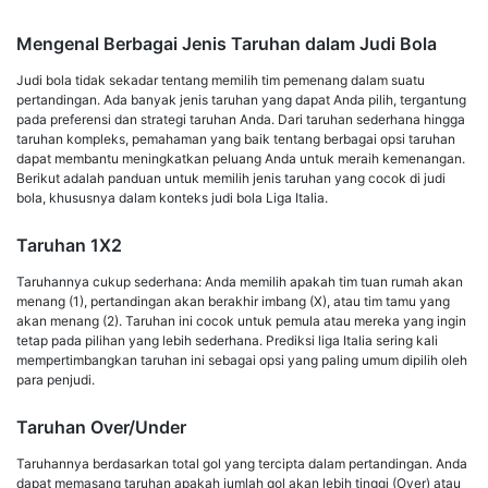
Mengenal Berbagai Jenis Taruhan dalam Judi Bola
Judi bola tidak sekadar tentang memilih tim pemenang dalam suatu
pertandingan. Ada banyak jenis taruhan yang dapat Anda pilih, tergantung
pada preferensi dan strategi taruhan Anda. Dari taruhan sederhana hingga
taruhan kompleks, pemahaman yang baik tentang berbagai opsi taruhan
dapat membantu meningkatkan peluang Anda untuk meraih kemenangan.
Berikut adalah panduan untuk memilih jenis taruhan yang cocok di judi
bola, khususnya dalam konteks judi bola Liga Italia.
Taruhan 1X2
Taruhannya cukup sederhana: Anda memilih apakah tim tuan rumah akan
menang (1), pertandingan akan berakhir imbang (X), atau tim tamu yang
akan menang (2). Taruhan ini cocok untuk pemula atau mereka yang ingin
tetap pada pilihan yang lebih sederhana. Prediksi liga Italia sering kali
mempertimbangkan taruhan ini sebagai opsi yang paling umum dipilih oleh
para penjudi.
Taruhan Over/Under
Taruhannya berdasarkan total gol yang tercipta dalam pertandingan. Anda
dapat memasang taruhan apakah jumlah gol akan lebih tinggi (Over) atau