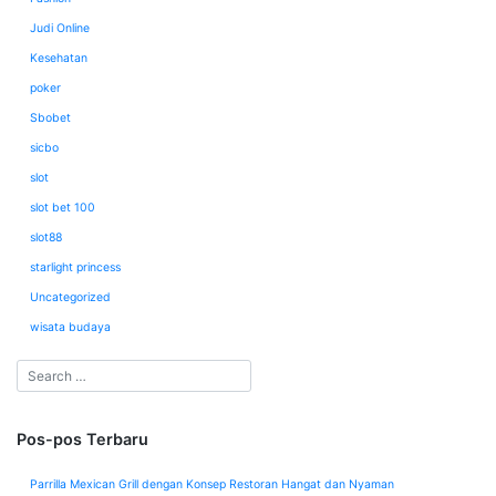
Judi Online
Kesehatan
poker
Sbobet
sicbo
slot
slot bet 100
slot88
starlight princess
Uncategorized
wisata budaya
Pos-pos Terbaru
Parrilla Mexican Grill dengan Konsep Restoran Hangat dan Nyaman