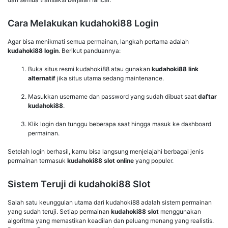
Cara Melakukan kudahoki88 Login
Agar bisa menikmati semua permainan, langkah pertama adalah
kudahoki88 login
. Berikut panduannya:
Buka situs resmi kudahoki88 atau gunakan
kudahoki88 link
alternatif
jika situs utama sedang maintenance.
Masukkan username dan password yang sudah dibuat saat
daftar
kudahoki88
.
Klik login dan tunggu beberapa saat hingga masuk ke dashboard
permainan.
Setelah login berhasil, kamu bisa langsung menjelajahi berbagai jenis
permainan termasuk
kudahoki88 slot online
yang populer.
Sistem Teruji di kudahoki88 Slot
Salah satu keunggulan utama dari kudahoki88 adalah sistem permainan
yang sudah teruji. Setiap permainan
kudahoki88 slot
menggunakan
algoritma yang memastikan keadilan dan peluang menang yang realistis.