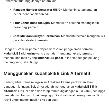
Beberapa fitur unggulannya antara lain:
Random Number Generator (RNG)
: Menjamin setiap putaran
benar-benar acak dan adil.
Fitur Bonus dan Free Spin
: Memberikan peluang menang lebih
besar bagi pemain.
Statistik dan Riwayat Permainan
: Membantu pemain menganalisis
pola dan strategi bermain.
Dengan sistem ini, pemain dapat merasakan pengalaman bermain
kudahoki88 slot online
yang aman dan menguntungkan, termasuk
menemukan mesin yang
kudahoki88 gacor
, alias slot dengan peluang
menang yang lebih tinggi.
Menggunakan kudahoki88 Link Alternatif
Kadang situs utama mungkin sulit diakses karena perawatan atau
gangguan jaringan. Solusinya adalah menggunakan
kudahoki88 link
alternatif
. Link ini aman dan tetap terhubung dengan akun kamu, sehingga
pengalaman bermain tidak terganggu. Pastikan selalu menggunakan link
resmi untuk menghindari risiko penipuan.