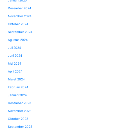
Januari 2025
Desember 2024
November 2024
Oktober 2024
September 2024
Agustus 2024
Juli 2024
Juni 2024
Mei 2024
April 2024
Maret 2024
Februari 2024
Januari 2024
Desember 2023
November 2023
Oktober 2023
September 2023