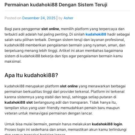
Permainan kudahoki88 Dengan Sistem Teruji
Posted on
Desember 24, 2025
|
by
Asher
Bagi para penggemar
slot online
, memilih platform yang terpercaya dan
terbukti adil adalah hal paling penting. Di sinilah
kudahoki88
hadir sebagai
salah satu pilihan terbaik. Dengan sistem teruji dan layanan profesional,
kudahoki88 memberikan pengalaman bermain yang nyaman, aman, dan
berpeluang menang lebih tinggi. Artikel ini akan membahas bagaimana
sistem di kudahoki88 bekerja dan tips agar pengalaman bermain kamu
maksimal.
Apa Itu kudahoki88?
kudahoki88 merupakan platform
slot online
yang menawarkan berbagai
permainan berkualitas tinggi dari provider terkenal. Platform ini terkenal
karena sistemnya yang stabil dan teruji, sehingga setiap putaran di
kudahoki88 slot
berlangsung adil dan transparan. Tidak hanya itu,
tampilan situs yang user-friendly memudahkan pemain baru maupun
veteran untuk menavigasi permainan dengan lancar.
Untuk bisa mulai bermain, pemain harus melakukan
kudahoki88 login
.
Proses login ini sederhana dan aman, memastikan akun kamu terlindungi
dan semua transaksi berjalan lancar.