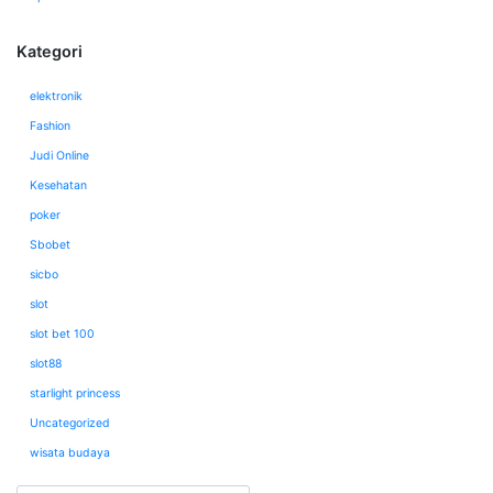
Kategori
elektronik
Fashion
Judi Online
Kesehatan
poker
Sbobet
sicbo
slot
slot bet 100
slot88
starlight princess
Uncategorized
wisata budaya