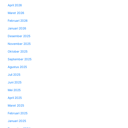
April 2026
Maret 2026
Februari 2026
Januari 2026
Desember 2025
November 2025
Oktober 2025
September 2025
Agustus 2025
Juli 2025
Juni 2025
Mei 2025
April 2025
Maret 2025
Februari 2025
Januari 2025