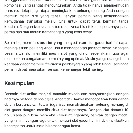
kombinasi yang sangat menguntungkan. Anda tidak hanya mempermudah
transaksi, tetapi juga dapat meningkatkan peluang menang Anda dengan
memilih mesin slot yang tepat. Banyak pemain yang mengandalkan
kemudahan transaksi melalui Qris untuk dapat terus bermain tanpa
kendala. Dengan kemudahan tersebut, Anda bisa fokus sepenuhnya pada
permainan dan meraih kemenangan yang lebih besar.
Selain itu, memilih situs slot yang menyediakan slot gacor hari ini dapat
meningkatkan peluang Anda untuk mendapatkan jackpot besar. Sebagian
besar situs slot memiliki mesin slot yang diatur sedemikian rupa agar
memberikan pengalaman bermain yang optimal. Mesin yang sedang dalam
keadaan gacor memiliki frekuensi pembayaran yang lebih tinggi, sehingga
pemain dapat merasakan sensasi kemenangan lebih sering.
Kesimpulan
Bermain slot online menjadi semakin mudah dan menyenangkan dengan
hadirnya metode deposit Qris. Anda tidak hanya mendapatkan kemudahan
dalam bertransaksi, tetapi juga bisa memaksimalkan peluang menang di
slot gacor dengan memilih situs slot terpercaya. Dengan slot deposit 10
ribu, siapa pun bisa mencoba keberuntungannya, bahkan dengan modal
yang minim. Jangan ragu untuk mencari slot gacor hari ini dan manfaatkan
kesempatan untuk meraih kemenangan besar.