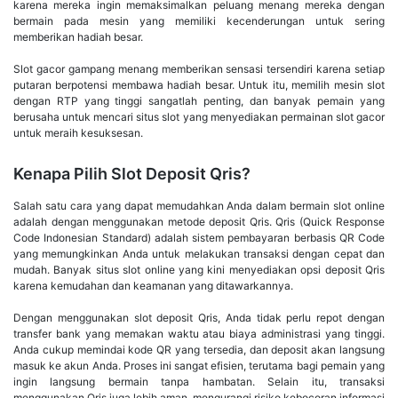
karena mereka ingin memaksimalkan peluang menang mereka dengan
bermain pada mesin yang memiliki kecenderungan untuk sering
memberikan hadiah besar.
Slot gacor gampang menang memberikan sensasi tersendiri karena setiap
putaran berpotensi membawa hadiah besar. Untuk itu, memilih mesin slot
dengan RTP yang tinggi sangatlah penting, dan banyak pemain yang
berusaha untuk mencari situs slot yang menyediakan permainan slot gacor
untuk meraih kesuksesan.
Kenapa Pilih Slot Deposit Qris?
Salah satu cara yang dapat memudahkan Anda dalam bermain slot online
adalah dengan menggunakan metode deposit Qris. Qris (Quick Response
Code Indonesian Standard) adalah sistem pembayaran berbasis QR Code
yang memungkinkan Anda untuk melakukan transaksi dengan cepat dan
mudah. Banyak situs slot online yang kini menyediakan opsi deposit Qris
karena kemudahan dan keamanan yang ditawarkannya.
Dengan menggunakan slot deposit Qris, Anda tidak perlu repot dengan
transfer bank yang memakan waktu atau biaya administrasi yang tinggi.
Anda cukup memindai kode QR yang tersedia, dan deposit akan langsung
masuk ke akun Anda. Proses ini sangat efisien, terutama bagi pemain yang
ingin langsung bermain tanpa hambatan. Selain itu, transaksi
menggunakan Qris juga lebih aman, mengurangi risiko kebocoran informasi