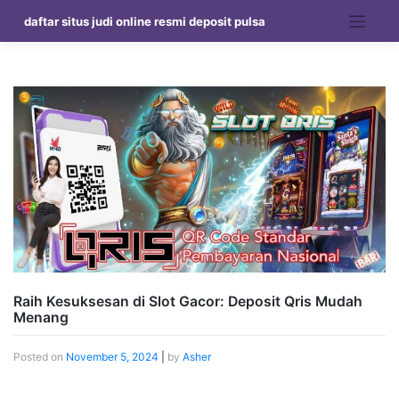
Skip
daftar situs judi online resmi deposit pulsa
to
content
Raih Kesuksesan di Slot Gacor: Deposit Qris Mudah
Menang
Posted on
November 5, 2024
|
by
Asher