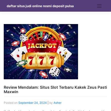
Skip
daftar situs judi online resmi deposit pulsa
to
content
Review Mendalam: Situs Slot Terbaru Kakek Zeus Pasti
Maxwin
Posted on
September 24, 2024
|
by
Asher