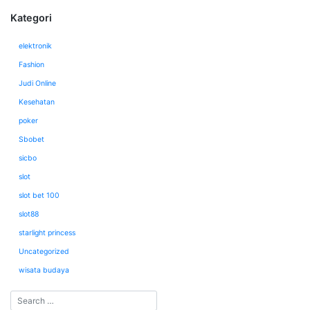
Kategori
elektronik
Fashion
Judi Online
Kesehatan
poker
Sbobet
sicbo
slot
slot bet 100
slot88
starlight princess
Uncategorized
wisata budaya