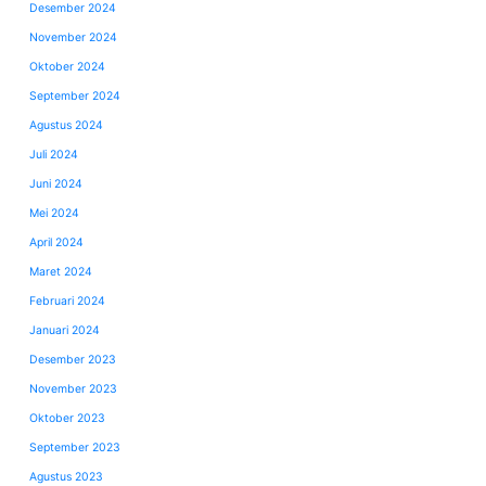
Desember 2024
November 2024
Oktober 2024
September 2024
Agustus 2024
Juli 2024
Juni 2024
Mei 2024
April 2024
Maret 2024
Februari 2024
Januari 2024
Desember 2023
November 2023
Oktober 2023
September 2023
Agustus 2023