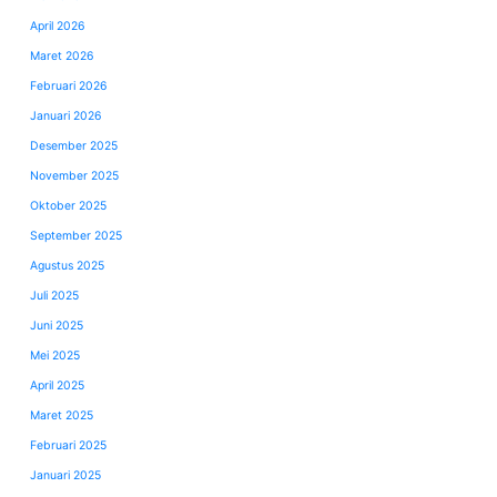
April 2026
Maret 2026
Februari 2026
Januari 2026
Desember 2025
November 2025
Oktober 2025
September 2025
Agustus 2025
Juli 2025
Juni 2025
Mei 2025
April 2025
Maret 2025
Februari 2025
Januari 2025