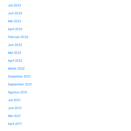
Juli 2023
Juni 2023
Mei 2023
April 2023
Februari 2023
Juni 2022
Mei 2022
April 2022
Maret 2022
Desember 2021
September 2021
Agustus 2021
Juli 2021
Juni 2021
Mei 2021
April 2017