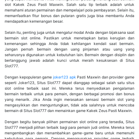
slot Kakek Zeus Pasti Maxwin. Salah satu tip terbaik adalah untuk
memahami aturan permainan dan mempelajari pola pembayaran. Selain itu,
memanfaatkan fitur bonus dan putaran gratis juga bisa membantu Anda
mendapatkan kemenangan besar.
Selain itu, penting juga untuk mengatur modal Anda dengan bijaksana saat
bermain slot online. Pastikan untuk menetapkan batas kerugian dan
kemenangan sehingga Anda tidak kehilangan kendali saat bermain.
Jangan pernah bermain dengan uang pinjaman atau uang yang
seharusnya digunakan untuk kebutuhan lain. Bermain dengan disiplin dan
bertanggung jawab adalah kunci untuk meraih kesuksesan di Situs
Slot777.
Dengan kepopuleran game
joker123 apk
Pasti Maxwin dan provider game
seperti Joker123, Situs Slot777 dapat dianggap sebagai salah satu situs
slot online terbaik saat ini. Mereka terus menyediakan pengalaman
bermain terbaik untuk para pemain, dengan berbagai promosi dan bonus
yang menarik. Jika Anda ingin merasakan sensasi bermain slot yang
mengasyikkan dan menguntungkan, tidak ada salahnya untuk mencoba
bermain di Situs Slot777 dan memainkan game Kakek Zeus Pasti Maxwin.
Dengan begitu banyak pilihan permainan slot online yang tersedia, Situs
Slot777 menjadi pilihan terbaik bagi para pemain judi online. Mereka terus
mengembangkan dan menambahkan game-game baru untuk memenuhi
kebutuhan para pemain. Dengan menggunakan provider game terbaik