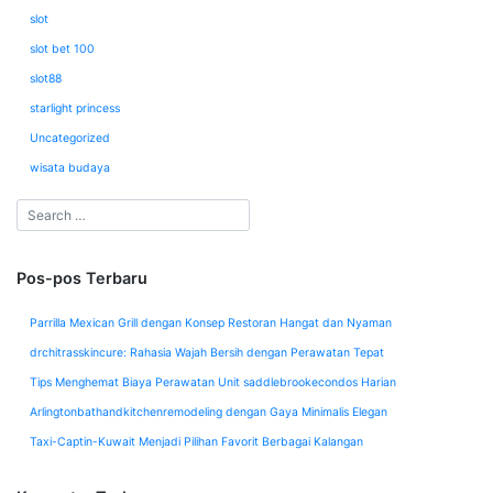
slot
slot bet 100
slot88
starlight princess
Uncategorized
wisata budaya
Pos-pos Terbaru
Parrilla Mexican Grill dengan Konsep Restoran Hangat dan Nyaman
drchitrasskincure: Rahasia Wajah Bersih dengan Perawatan Tepat
Tips Menghemat Biaya Perawatan Unit saddlebrookecondos Harian
Arlingtonbathandkitchenremodeling dengan Gaya Minimalis Elegan
Taxi-Captin-Kuwait Menjadi Pilihan Favorit Berbagai Kalangan