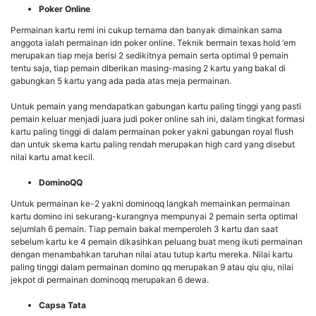
Poker Online
Permainan kartu remi ini cukup ternama dan banyak dimainkan sama
anggota ialah permainan idn poker online. Teknik bermain texas hold ‘em
merupakan tiap meja berisi 2 sedikitnya pemain serta optimal 9 pemain
tentu saja, tiap pemain diberikan masing-masing 2 kartu yang bakal di
gabungkan 5 kartu yang ada pada atas meja permainan.
Untuk pemain yang mendapatkan gabungan kartu paling tinggi yang pasti
pemain keluar menjadi juara judi poker online sah ini, dalam tingkat formasi
kartu paling tinggi di dalam permainan poker yakni gabungan royal flush
dan untuk skema kartu paling rendah merupakan high card yang disebut
nilai kartu amat kecil.
DominoQQ
Untuk permainan ke-2 yakni dominoqq langkah memainkan permainan
kartu domino ini sekurang-kurangnya mempunyai 2 pemain serta optimal
sejumlah 6 pemain. Tiap pemain bakal memperoleh 3 kartu dan saat
sebelum kartu ke 4 pemain dikasihkan peluang buat meng ikuti permainan
dengan menambahkan taruhan nilai atau tutup kartu mereka. Nilai kartu
paling tinggi dalam permainan domino qq merupakan 9 atau qiu qiu, nilai
jekpot di permainan dominoqq merupakan 6 dewa.
Capsa Tata