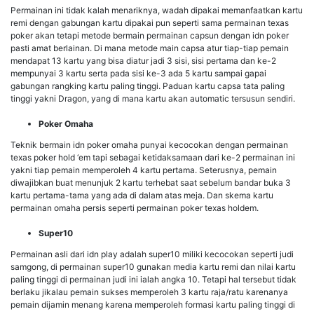
Permainan ini tidak kalah menariknya, wadah dipakai memanfaatkan kartu
remi dengan gabungan kartu dipakai pun seperti sama permainan texas
poker akan tetapi metode bermain permainan capsun dengan idn poker
pasti amat berlainan. Di mana metode main capsa atur tiap-tiap pemain
mendapat 13 kartu yang bisa diatur jadi 3 sisi, sisi pertama dan ke-2
mempunyai 3 kartu serta pada sisi ke-3 ada 5 kartu sampai gapai
gabungan rangking kartu paling tinggi. Paduan kartu capsa tata paling
tinggi yakni Dragon, yang di mana kartu akan automatic tersusun sendiri.
Poker Omaha
Teknik bermain idn poker omaha punyai kecocokan dengan permainan
texas poker hold ‘em tapi sebagai ketidaksamaan dari ke-2 permainan ini
yakni tiap pemain memperoleh 4 kartu pertama. Seterusnya, pemain
diwajibkan buat menunjuk 2 kartu terhebat saat sebelum bandar buka 3
kartu pertama-tama yang ada di dalam atas meja. Dan skema kartu
permainan omaha persis seperti permainan poker texas holdem.
Super10
Permainan asli dari idn play adalah super10 miliki kecocokan seperti judi
samgong, di permainan super10 gunakan media kartu remi dan nilai kartu
paling tinggi di permainan judi ini ialah angka 10. Tetapi hal tersebut tidak
berlaku jikalau pemain sukses memperoleh 3 kartu raja/ratu karenanya
pemain dijamin menang karena memperoleh formasi kartu paling tinggi di