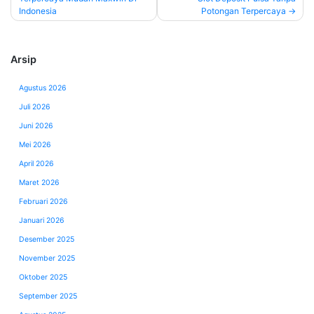
pos
Indonesia
Potongan Terpercaya
Arsip
Agustus 2026
Juli 2026
Juni 2026
Mei 2026
April 2026
Maret 2026
Februari 2026
Januari 2026
Desember 2025
November 2025
Oktober 2025
September 2025