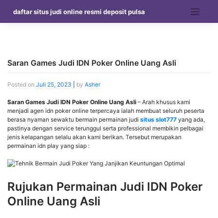
Skip
daftar situs judi online resmi deposit pulsa
to
content
Saran Games Judi IDN Poker Online Uang Asli
Posted on
Juli 25, 2023
|
by
Asher
Saran Games Judi IDN Poker Online Uang Asli
– Arah khusus kami
menjadi agen idn poker online terpercaya ialah membuat seluruh peserta
berasa nyaman sewaktu bermain permainan judi
situs slot777
yang ada,
pastinya dengan service terunggul serta professional membikin pelbagai
jenis kelapangan selalu akan kami berikan. Tersebut merupakan
permainan idn play yang siap :
Rujukan Permainan Judi IDN Poker
Online Uang Asli