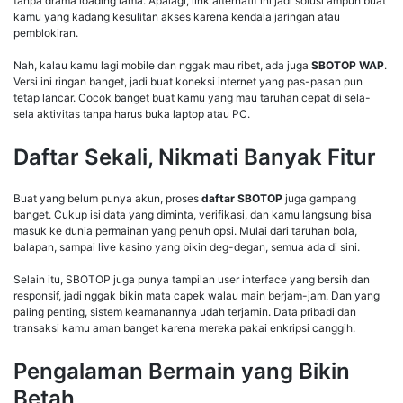
tanpa drama loading lama. Apalagi, link alternatif ini jadi solusi ampuh buat
kamu yang kadang kesulitan akses karena kendala jaringan atau
pemblokiran.
Nah, kalau kamu lagi mobile dan nggak mau ribet, ada juga
SBOTOP WAP
.
Versi ini ringan banget, jadi buat koneksi internet yang pas-pasan pun
tetap lancar. Cocok banget buat kamu yang mau taruhan cepat di sela-
sela aktivitas tanpa harus buka laptop atau PC.
Daftar Sekali, Nikmati Banyak Fitur
Buat yang belum punya akun, proses
daftar SBOTOP
juga gampang
banget. Cukup isi data yang diminta, verifikasi, dan kamu langsung bisa
masuk ke dunia permainan yang penuh opsi. Mulai dari taruhan bola,
balapan, sampai live kasino yang bikin deg-degan, semua ada di sini.
Selain itu, SBOTOP juga punya tampilan user interface yang bersih dan
responsif, jadi nggak bikin mata capek walau main berjam-jam. Dan yang
paling penting, sistem keamanannya udah terjamin. Data pribadi dan
transaksi kamu aman banget karena mereka pakai enkripsi canggih.
Pengalaman Bermain yang Bikin
Betah