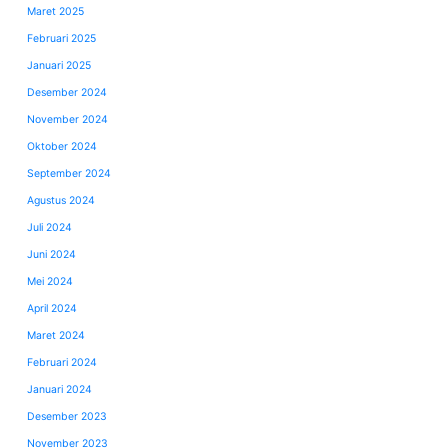
Maret 2025
Februari 2025
Januari 2025
Desember 2024
November 2024
Oktober 2024
September 2024
Agustus 2024
Juli 2024
Juni 2024
Mei 2024
April 2024
Maret 2024
Februari 2024
Januari 2024
Desember 2023
November 2023