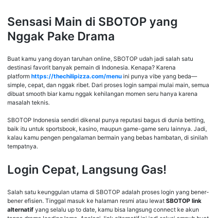
Sensasi Main di SBOTOP yang
Nggak Pake Drama
Buat kamu yang doyan taruhan online, SBOTOP udah jadi salah satu
destinasi favorit banyak pemain di Indonesia. Kenapa? Karena
platform
https://thechilipizza.com/menu
ini punya vibe yang beda—
simple, cepat, dan nggak ribet. Dari proses login sampai mulai main, semua
dibuat smooth biar kamu nggak kehilangan momen seru hanya karena
masalah teknis.
SBOTOP Indonesia sendiri dikenal punya reputasi bagus di dunia betting,
baik itu untuk sportsbook, kasino, maupun game-game seru lainnya. Jadi,
kalau kamu pengen pengalaman bermain yang bebas hambatan, di sinilah
tempatnya.
Login Cepat, Langsung Gas!
Salah satu keunggulan utama di SBOTOP adalah proses login yang bener-
bener efisien. Tinggal masuk ke halaman resmi atau lewat
SBOTOP link
alternatif
yang selalu up to date, kamu bisa langsung connect ke akun