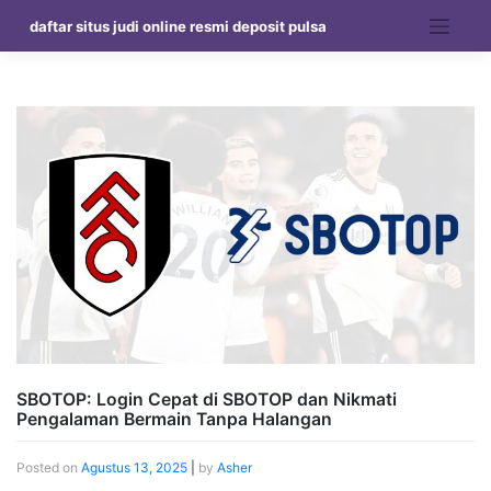
Skip
daftar situs judi online resmi deposit pulsa
to
content
SBOTOP: Login Cepat di SBOTOP dan Nikmati
Pengalaman Bermain Tanpa Halangan
Posted on
Agustus 13, 2025
|
by
Asher