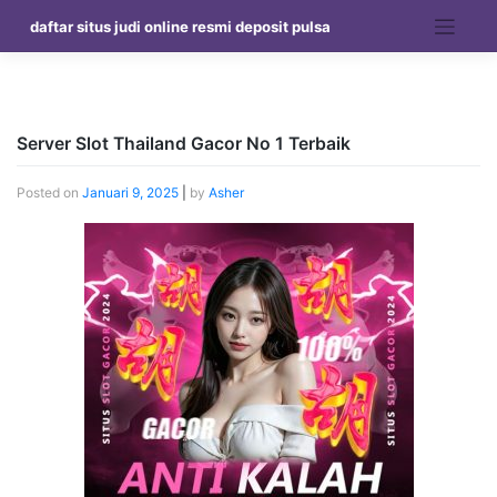
Skip
daftar situs judi online resmi deposit pulsa
to
content
Server Slot Thailand Gacor No 1 Terbaik
Posted on
Januari 9, 2025
|
by
Asher