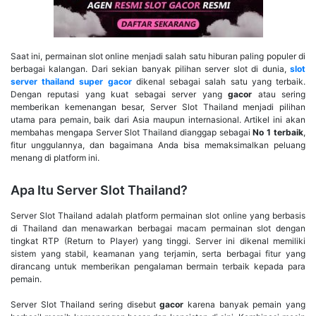
Saat ini, permainan slot online menjadi salah satu hiburan paling populer di
berbagai kalangan. Dari sekian banyak pilihan server slot di dunia,
slot
server thailand super gacor
dikenal sebagai salah satu yang terbaik.
Dengan reputasi yang kuat sebagai server yang
gacor
atau sering
memberikan kemenangan besar, Server Slot Thailand menjadi pilihan
utama para pemain, baik dari Asia maupun internasional. Artikel ini akan
membahas mengapa Server Slot Thailand dianggap sebagai
No 1 terbaik
,
fitur unggulannya, dan bagaimana Anda bisa memaksimalkan peluang
menang di platform ini.
Apa Itu Server Slot Thailand?
Server Slot Thailand adalah platform permainan slot online yang berbasis
di Thailand dan menawarkan berbagai macam permainan slot dengan
tingkat RTP (Return to Player) yang tinggi. Server ini dikenal memiliki
sistem yang stabil, keamanan yang terjamin, serta berbagai fitur yang
dirancang untuk memberikan pengalaman bermain terbaik kepada para
pemain.
Server Slot Thailand sering disebut
gacor
karena banyak pemain yang