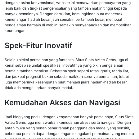
dengan kasino konvensional, website ini menawarkan pembayaran yang
lebih baik dan tingkat pengembalian yang tambah makin tinggi kepada
banyak pemainnya. Dengan demikian, kemungkinan buat mencetak
kemenangan hadiah besar jauh semakin bertambah besar, membuat
pengalaman bermain di web ini semakin menyenangkan dan memberikan
keuntungan.
Spek-Fitur Inovatif
Selain koleksi permainan yang fantastis, Situs Slots Aztec Gems juga di
kenal sebab sejumlah spesifikasi inovatifnya yang bikin pengalaman
bermain tambah memikat. Beberapa spek seperti rotasi gratis, tanda liar,
dan jackpot progresif bukan sekedar naikkan serunya permainan, tetapi
juga memberinya kesempatan buat menjadi juara hadiah-hadiah besar
tidak ada mengeluarkan banyak modal.
Kemudahan Akses dan Navigasi
Jadi blog yang peduli dengan kenyamanan banyak pemainnya, Situs Slots
Aztec Gems juga menawarkan kemudahan akses serta navigasi. Dengan
antar-muka yang benar-benar ramah pengguna dan model yang sensitif,
beberapa pemain dapat dengan ringan mengalami permainan yang mereka