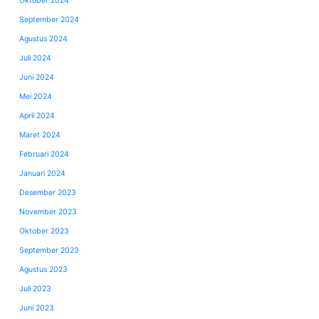
Oktober 2024
September 2024
Agustus 2024
Juli 2024
Juni 2024
Mei 2024
April 2024
Maret 2024
Februari 2024
Januari 2024
Desember 2023
November 2023
Oktober 2023
September 2023
Agustus 2023
Juli 2023
Juni 2023