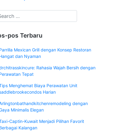
os-pos Terbaru
Parrilla Mexican Grill dengan Konsep Restoran
Hangat dan Nyaman
drchitrasskincure: Rahasia Wajah Bersih dengan
Perawatan Tepat
Tips Menghemat Biaya Perawatan Unit
saddlebrookecondos Harian
Arlingtonbathandkitchenremodeling dengan
Gaya Minimalis Elegan
Taxi-Captin-Kuwait Menjadi Pilihan Favorit
Berbagai Kalangan