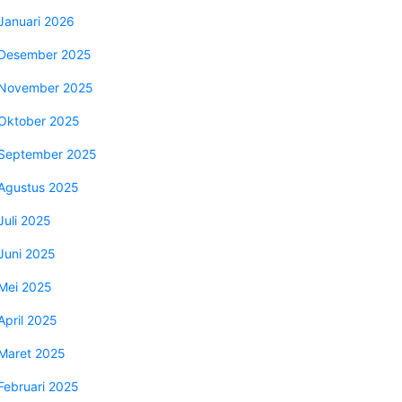
Januari 2026
Desember 2025
November 2025
Oktober 2025
September 2025
Agustus 2025
Juli 2025
Juni 2025
Mei 2025
April 2025
Maret 2025
Februari 2025