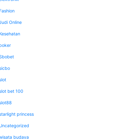
Fashion
Judi Online
Kesehatan
poker
Sbobet
sicbo
slot
slot bet 100
slot88
starlight princess
Uncategorized
wisata budaya