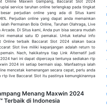
arat Online Maxwin Gampang, Baccarat Slot 2024
uplai service taruhan online terlengkap pada tingkat
 besar perjudian online yang ada di Situs kami
8%. Perjudian online yang dapat anda memainkan
ialah Permainan Bola Online, Taruhan Olahraga, Live
 Arcade. Di Situs kami, Anda pun bisa secara mudah
ini memakai satu ID pemakai. Untuk ketahui info
 Online terbaik Baccarat Slot 2024 silakan baca
carat Slot live miliki kepanjangan adalah return to
emain. Nach, hakikatnya tiap Link Alternatif judi
24 hari ini dapat dipercaya tentunya sediakan rtp
in 2024 ini setiap bermain siap. Manfaatnya ialah
line mencetak kemenangan secara cepat, perlu anda
 rtp live Baccarat Slot itu pastinya kemungkinannya
 Gampang Menang Maxwin 2024
 Terbaik di Indonesia