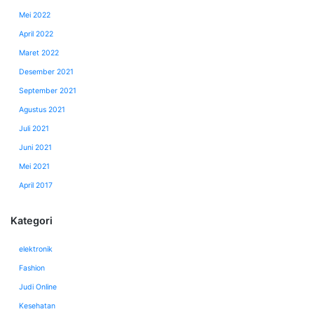
Mei 2022
April 2022
Maret 2022
Desember 2021
September 2021
Agustus 2021
Juli 2021
Juni 2021
Mei 2021
April 2017
Kategori
elektronik
Fashion
Judi Online
Kesehatan