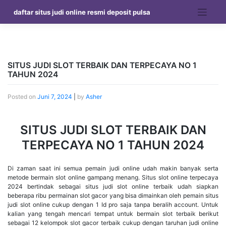
Skip
daftar situs judi online resmi deposit pulsa
to
content
SITUS JUDI SLOT TERBAIK DAN TERPECAYA NO 1
TAHUN 2024
Posted on
Juni 7, 2024
|
by
Asher
SITUS JUDI SLOT TERBAIK DAN
TERPECAYA NO 1 TAHUN 2024
Di zaman saat ini semua pemain judi online udah makin banyak serta
metode bermain slot online gampang menang. Situs slot online terpecaya
2024 bertindak sebagai situs judi slot online terbaik udah siapkan
beberapa ribu permainan slot gacor yang bisa dimainkan oleh pemain situs
judi slot online cukup dengan 1 Id pro saja tanpa beralih account. Untuk
kalian yang tengah mencari tempat untuk bermain slot terbaik berikut
sebagai 12 kelompok slot gacor terbaik cukup dengan taruhan judi online