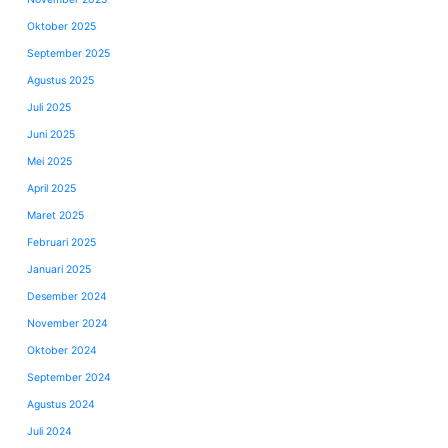
Oktober 2025
September 2025
Agustus 2025
Juli 2025
Juni 2025
Mei 2025
April 2025
Maret 2025
Februari 2025
Januari 2025
Desember 2024
November 2024
Oktober 2024
September 2024
Agustus 2024
Juli 2024