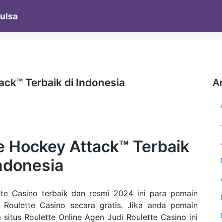
pulsa
ack™ Terbaik di Indonesia
A
ne Hockey Attack™ Terbaik
Indonesia
te Casino terbaik dan resmi 2024 ini para pemain
 Roulette Casino secara gratis. Jika anda pemain
itus Roulette Online Agen Judi Roulette Casino ini