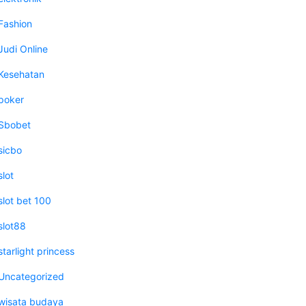
Fashion
Judi Online
Kesehatan
poker
Sbobet
sicbo
slot
slot bet 100
slot88
starlight princess
Uncategorized
wisata budaya