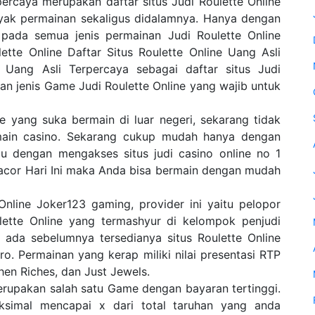
percaya merupakan daftar situs Judi Roulette Online
nyak permainan sekaligus didalamnya. Hanya dengan
 pada semua jenis permainan Judi Roulette Online
ette Online Daftar Situs Roulette Online Uang Asli
e Uang Asli Terpercaya sebagai daftar situs Judi
an jenis Game Judi Roulette Online yang wajib untuk
e yang suka bermain di luar negeri, sekarang tidak
ermain casino. Sekarang cukup mudah hanya dengan
lu dengan mengakses situs judi casino online no 1
Gacor Hari Ini maka Anda bisa bermain dengan mudah
Online Joker123 gaming, provider ini yaitu pelopor
lette Online yang termashyur di kelompok penjudi
u ada sebelumnya tersedianya situs Roulette Online
ro. Permainan yang kerap miliki nilai presentasi RTP
hen Riches, dan Just Jewels.
erupakan salah satu Game dengan bayaran tertinggi.
simal mencapai x dari total taruhan yang anda