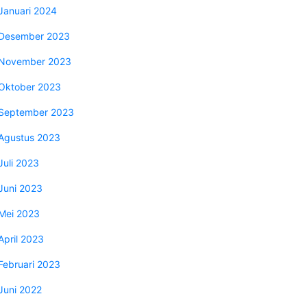
Januari 2024
Desember 2023
November 2023
Oktober 2023
September 2023
Agustus 2023
Juli 2023
Juni 2023
Mei 2023
April 2023
Februari 2023
Juni 2022