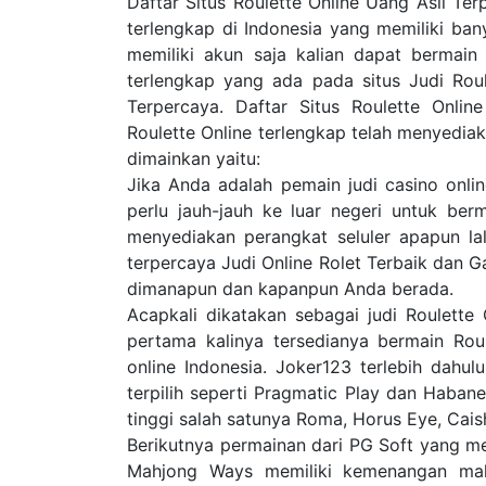
Daftar Situs Roulette Online Uang Asli Ter
terlengkap di Indonesia yang memiliki ba
memiliki akun saja kalian dapat bermain
terlengkap yang ada pada situs Judi Roul
Terpercaya. Daftar Situs Roulette Onlin
Roulette Online terlengkap telah menyediak
dimainkan yaitu:
Jika Anda adalah pemain judi casino onlin
perlu jauh-jauh ke luar negeri untuk b
menyediakan perangkat seluler apapun la
terpercaya Judi Online Rolet Terbaik dan 
dimanapun dan kapanpun Anda berada.
Acapkali dikatakan sebagai judi Roulette 
pertama kalinya tersedianya bermain Rou
online Indonesia. Joker123 terlebih dahul
terpilih seperti Pragmatic Play dan Habane
tinggi salah satunya Roma, Horus Eye, Cais
Berikutnya permainan dari PG Soft yang m
Mahjong Ways memiliki kemenangan mak