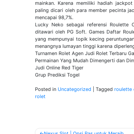
mainkan. Karena memiliki hadiah jackpot
paling dicari oleh para member pecinta ja
mencapai 98,7%.
Lucky Neko sebagai referensi Roulette O
ditawari oleh PG Soft. Games Daftar Roul
yang mempunyai topik kecing peruntungan 
menangnya lumayan tinggi karena diperleng
Turnamen Rolet Agen Judi Rolet Terbaru Gac
Permainan Yang Mudah Dimengerti dan Dim
Judi Online Red Tiger
Grup Prediksi Togel
Posted in
Uncategorized
|
Tagged
roulette
rolet
Navigasi
Nexus Slot | Opsi Pas untuk Meraih