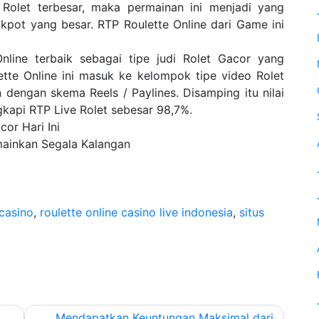
 Rolet terbesar, maka permainan ini menjadi yang
ckpot yang besar. RTP Roulette Online dari Game ini
nline terbaik sebagai tipe judi Rolet Gacor yang
ette Online ini masuk ke kelompok tipe video Rolet
dengan skema Reels / Paylines. Disamping itu nilai
kapi RTP Live Rolet sebesar 98,7%.
or Hari Ini
ainkan Segala Kalangan
 casino
,
roulette online casino live indonesia
,
situs
Mendapatkan Keuntungan Maksimal dari