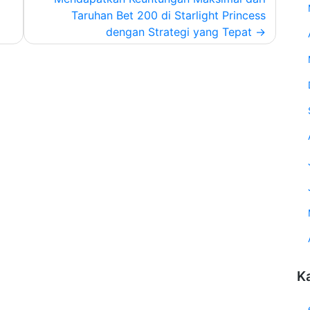
Taruhan Bet 200 di Starlight Princess
dengan Strategi yang Tepat
K