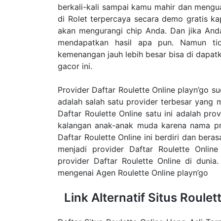
berkali-kali sampai kamu mahir dan mengu
di Rolet terpercaya secara demo gratis k
akan mengurangi chip Anda. Dan jika And
mendapatkan hasil apa pun. Namun ti
kemenangan jauh lebih besar bisa di dapat
gacor ini.
Provider Daftar Roulette Online playn’go sud
adalah salah satu provider terbesar yang 
Daftar Roulette Online satu ini adalah pro
kalangan anak-anak muda karena nama pr
Daftar Roulette Online ini berdiri dan bera
menjadi provider Daftar Roulette Onlin
provider Daftar Roulette Online di dunia
mengenai Agen Roulette Online playn’go
Link Alternatif Situs Roule