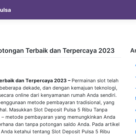
pulsa
Potongan Terbaik dan Terpercaya 2023
A
Terbaik dan Terpercaya 2023 –
Permainan slot telah
a beberapa dekade, dan dengan kemajuan teknologi,
ecara online dari kenyamanan rumah Anda sendiri.
penggunaan metode pembayaran tradisional, yang
al. Masukkan Slot Deposit Pulsa 5 Ribu Tanpa
– metode pembayaran yang memungkinkan Anda
hana dan tanpa potongan saldo Anda. Pada artikel
Anda ketahui tentang Slot Deposit Pulsa 5 Ribu