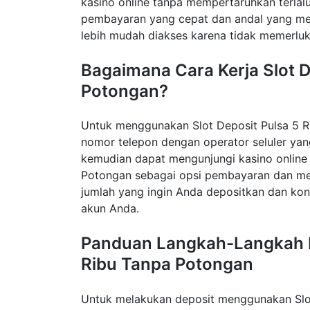
kasino online tanpa mempertaruhkan terlal
pembayaran yang cepat dan andal yang menja
lebih mudah diakses karena tidak memerluk
Bagaimana Cara Kerja Slot D
Potongan?
Untuk menggunakan Slot Deposit Pulsa 5 R
nomor telepon dengan operator seluler y
kemudian dapat mengunjungi kasino online
Potongan sebagai opsi pembayaran dan me
jumlah yang ingin Anda depositkan dan konf
akun Anda.
Panduan Langkah-Langkah M
Ribu Tanpa Potongan
Untuk melakukan deposit menggunakan Slot