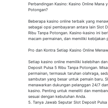
Perbandingan Kasino: Kasino Online Mana 
Potongan?
Beberapa kasino online terbaik yang mena
sebagai opsi pembayaran antara lain Slot De
Ribu Tanpa Potongan. Kasino-kasino ini ber
macam permainan, dan memiliki kebijakan 
Pro dan Kontra Setiap Kasino Online Menaw
Setiap kasino online memiliki kelebihan d
Deposit Pulsa 5 Ribu Tanpa Potongan. Mis
permainan, termasuk taruhan olahraga, sed
sambutan yang besar untuk pemain baru. Slo
menawarkan dukungan pelanggan 24/7 dan a
kasino. Penting untuk meneliti dan memba
sesuai dengan kebutuhan Anda.
5. Tanya Jawab Seputar Slot Deposit Puls