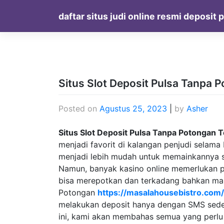
Skip
daftar situs judi online resmi deposit 
to
content
Situs Slot Deposit Pulsa Tanpa 
Posted on
Agustus 25, 2023
|
by
Asher
Situs Slot Deposit Pulsa Tanpa Potongan 
menjadi favorit di kalangan penjudi selam
menjadi lebih mudah untuk memainkannya s
Namun, banyak kasino online memerlukan 
bisa merepotkan dan terkadang bahkan mah
Potongan
https://masalahousebistro.com/
melakukan deposit hanya dengan SMS seder
ini, kami akan membahas semua yang perlu 