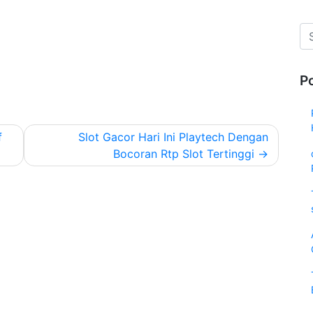
P
f
Slot Gacor Hari Ini Playtech Dengan
Bocoran Rtp Slot Tertinggi