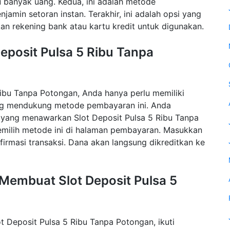
u banyak uang. Kedua, ini adalah metode
min setoran instan. Terakhir, ini adalah opsi yang
an rekening bank atau kartu kredit untuk digunakan.
eposit Pulsa 5 Ribu Tanpa
ibu Tanpa Potongan, Anda hanya perlu memiliki
ang mendukung metode pembayaran ini. Anda
 yang menawarkan Slot Deposit Pulsa 5 Ribu Tanpa
milih metode ini di halaman pembayaran. Masukkan
irmasi transaksi. Dana akan langsung dikreditkan ke
embuat Slot Deposit Pulsa 5
 Deposit Pulsa 5 Ribu Tanpa Potongan, ikuti