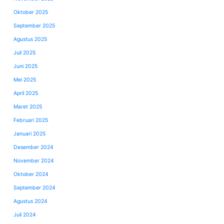
Oktober 2025
September 2025
Agustus 2025
Juli 2025
Juni 2025
Mei 2025
April 2025
Maret 2025
Februari 2025
Januari 2025
Desember 2024
November 2024
Oktober 2024
September 2024
Agustus 2024
Juli 2024