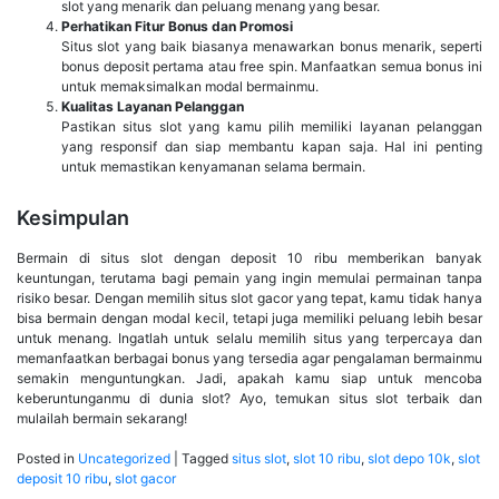
slot yang menarik dan peluang menang yang besar.
Perhatikan Fitur Bonus dan Promosi
Situs slot yang baik biasanya menawarkan bonus menarik, seperti
bonus deposit pertama atau free spin. Manfaatkan semua bonus ini
untuk memaksimalkan modal bermainmu.
Kualitas Layanan Pelanggan
Pastikan situs slot yang kamu pilih memiliki layanan pelanggan
yang responsif dan siap membantu kapan saja. Hal ini penting
untuk memastikan kenyamanan selama bermain.
Kesimpulan
Bermain di situs slot dengan deposit 10 ribu memberikan banyak
keuntungan, terutama bagi pemain yang ingin memulai permainan tanpa
risiko besar. Dengan memilih situs slot gacor yang tepat, kamu tidak hanya
bisa bermain dengan modal kecil, tetapi juga memiliki peluang lebih besar
untuk menang. Ingatlah untuk selalu memilih situs yang terpercaya dan
memanfaatkan berbagai bonus yang tersedia agar pengalaman bermainmu
semakin menguntungkan. Jadi, apakah kamu siap untuk mencoba
keberuntunganmu di dunia slot? Ayo, temukan situs slot terbaik dan
mulailah bermain sekarang!
Posted in
Uncategorized
|
Tagged
situs slot
,
slot 10 ribu
,
slot depo 10k
,
slot
deposit 10 ribu
,
slot gacor