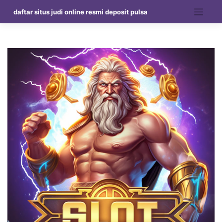
Skip
daftar situs judi online resmi deposit pulsa
to
content