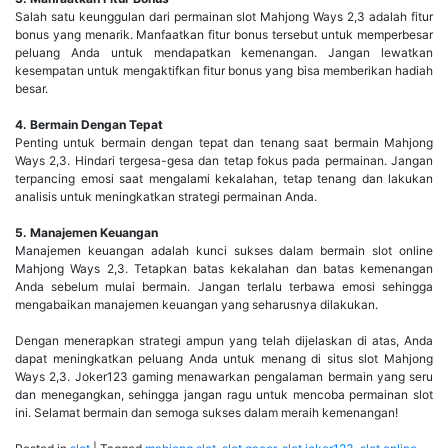
Salah satu keunggulan dari permainan slot Mahjong Ways 2,3 adalah fitur
bonus yang menarik. Manfaatkan fitur bonus tersebut untuk memperbesar
peluang Anda untuk mendapatkan kemenangan. Jangan lewatkan
kesempatan untuk mengaktifkan fitur bonus yang bisa memberikan hadiah
besar.
4. Bermain Dengan Tepat
Penting untuk bermain dengan tepat dan tenang saat bermain Mahjong
Ways 2,3. Hindari tergesa-gesa dan tetap fokus pada permainan. Jangan
terpancing emosi saat mengalami kekalahan, tetap tenang dan lakukan
analisis untuk meningkatkan strategi permainan Anda.
5. Manajemen Keuangan
Manajemen keuangan adalah kunci sukses dalam bermain slot online
Mahjong Ways 2,3. Tetapkan batas kekalahan dan batas kemenangan
Anda sebelum mulai bermain. Jangan terlalu terbawa emosi sehingga
mengabaikan manajemen keuangan yang seharusnya dilakukan.
Dengan menerapkan strategi ampun yang telah dijelaskan di atas, Anda
dapat meningkatkan peluang Anda untuk menang di situs slot Mahjong
Ways 2,3. Joker123 gaming menawarkan pengalaman bermain yang seru
dan menegangkan, sehingga jangan ragu untuk mencoba permainan slot
ini. Selamat bermain dan semoga sukses dalam meraih kemenangan!