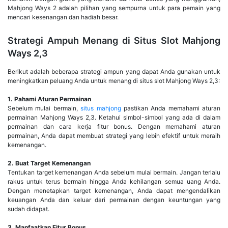
Mahjong Ways 2 adalah pilihan yang sempurna untuk para pemain yang
mencari kesenangan dan hadiah besar.
Strategi Ampuh Menang di Situs Slot Mahjong
Ways 2,3
Berikut adalah beberapa strategi ampun yang dapat Anda gunakan untuk
meningkatkan peluang Anda untuk menang di situs slot Mahjong Ways 2,3:
1. Pahami Aturan Permainan
Sebelum mulai bermain,
situs mahjong
pastikan Anda memahami aturan
permainan Mahjong Ways 2,3. Ketahui simbol-simbol yang ada di dalam
permainan dan cara kerja fitur bonus. Dengan memahami aturan
permainan, Anda dapat membuat strategi yang lebih efektif untuk meraih
kemenangan.
2. Buat Target Kemenangan
Tentukan target kemenangan Anda sebelum mulai bermain. Jangan terlalu
rakus untuk terus bermain hingga Anda kehilangan semua uang Anda.
Dengan menetapkan target kemenangan, Anda dapat mengendalikan
keuangan Anda dan keluar dari permainan dengan keuntungan yang
sudah didapat.
3. Manfaatkan Fitur Bonus