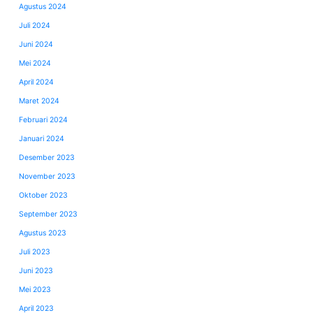
Agustus 2024
Juli 2024
Juni 2024
Mei 2024
April 2024
Maret 2024
Februari 2024
Januari 2024
Desember 2023
November 2023
Oktober 2023
September 2023
Agustus 2023
Juli 2023
Juni 2023
Mei 2023
April 2023