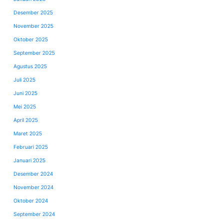
Desember 2025
November 2025
Oktober 2025
September 2025
Agustus 2025
Juli 2025
Juni 2025
Mei 2025
April 2025
Maret 2025
Februari 2025
Januari 2025
Desember 2024
November 2024
Oktober 2024
September 2024