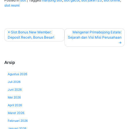
Posted in
slot
|
Tagged
mahjong slot
,
slot gacor
,
slot joker123
,
slot online
,
slot resmi
Navigasi
Slot Bonus New Member:
Mengenal Primabojong Estate:
Deposit Receh, Bonus Besar!
Sejarah dan Visi Misi Perusahaan
pos
Arsip
Agustus 2026
Juli 2026
Juni 2026
Mei 2026
April 2026
Maret 2026
Februari 2026
Januari 2026