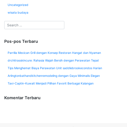
Uncategorized
wisata budaya
Pos-pos Terbaru
Parrilla Mexican Grill dengan Konsep Restoran Hangat dan Nyaman
drchitrasskincure: Rahasia Wajah Bersih dengan Perawatan Tepat
Tips Menghemat Biaya Perawatan Unit saddlebrookecondos Harian
Arlingtonbathandkitchenremodeling dengan Gaya Minimalis Elegan
Taxi-Captin-Kuwait Menjadi Pilihan Favorit Berbagai Kalangan
Komentar Terbaru