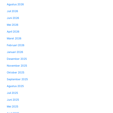
Agustus 2026
Juli 2026
Juni 2026
Mei 2026
April 2026
Maret 2026
Februari 2026
Januari 2026
Desember 2025
November 2025
Oktober 2025
September 2025
Agustus 2025
Juli 2025
Juni 2025
Mei 2025