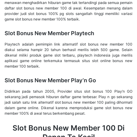
menawan menghadirkan hiburan game tak tertandingi pada semua pemain
daftar slot bonus new member 100 di awal. Kesempatan menang dalam
provider judi slot bonus 100% pg slots sangatlah tinggi memiliki variasi
game slot bonus new member 100% terbaik.
Slot Bonus New Member Playtech
Playtech adalah pemimpin link alternatif slot bonus new member 100
diakui selama hampir 20 tahun berhasil merilis lebih 500 game. Selain
dikenal miliki produk game slot terbaru, playtech indonesia juga merilis
aplikasi game online terkemuka termasuk situs slot online bonus new
member 100 terbaik.
Slot Bonus New Member Play’n Go
Didirikan pada tahun 2005, Provider situs slot bonus 100 Play’n GO
sekarang jadi pemasok hiburan daftar game terbesar. Play n go sekarang
jadi salah satu link alternatif slot bonus new member 100 paling dihormati
dalam game online. Dikenal karena memproduksi game slot bonus new
member 100% di awal terus berkembang pesat.
Slot Bonus New Member 100 Di