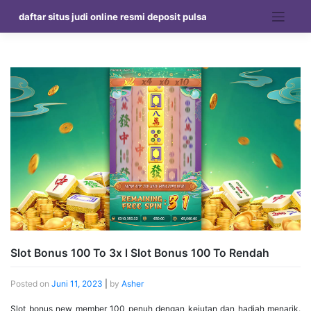
Skip
daftar situs judi online resmi deposit pulsa
to
content
Slot Bonus 100 To 3x l Slot Bonus 100 To Rendah
Posted on
Juni 11, 2023
|
by
Asher
Slot bonus new member 100 penuh dengan kejutan dan hadiah menarik.