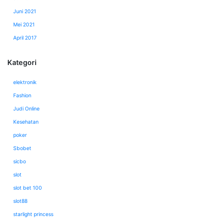
Juni 2021
Mei 2021
April 2017
Kategori
elektronik
Fashion
Judi Online
Kesehatan
poker
Sbobet
sicbo
slot
slot bet 100
slot88
starlight princess