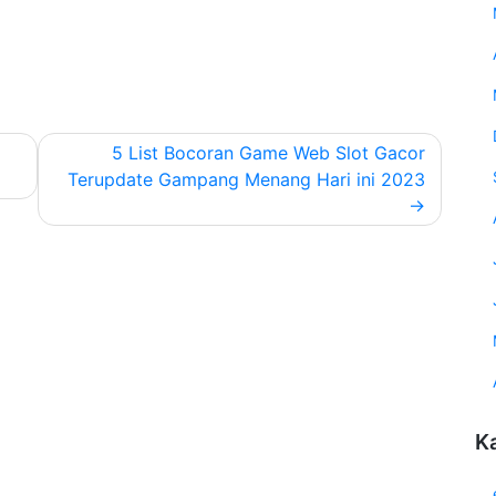
5 List Bocoran Game Web Slot Gacor
Terupdate Gampang Menang Hari ini 2023
K