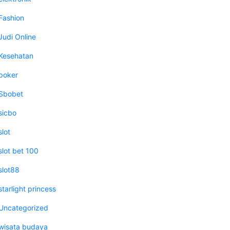
Fashion
Judi Online
Kesehatan
poker
Sbobet
sicbo
slot
slot bet 100
slot88
starlight princess
Uncategorized
wisata budaya