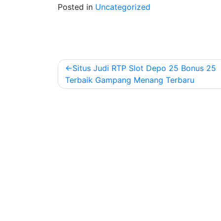
Posted in
Uncategorized
Navigasi
Situs Judi RTP Slot Depo 25 Bonus 25
pos
Terbaik Gampang Menang Terbaru