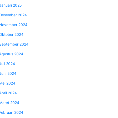
Januari 2025
Desember 2024
November 2024
Oktober 2024
September 2024
Agustus 2024
Juli 2024
Juni 2024
Mei 2024
April 2024
Maret 2024
Februari 2024