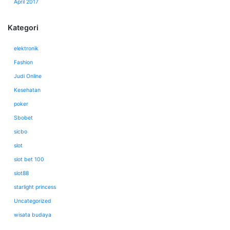
April 2017
Kategori
elektronik
Fashion
Judi Online
Kesehatan
poker
Sbobet
sicbo
slot
slot bet 100
slot88
starlight princess
Uncategorized
wisata budaya