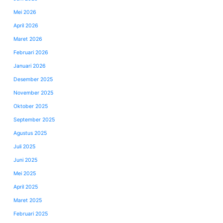
Mei 2026
April 2026
Maret 2026
Februari 2026
Januari 2026
Desember 2025
November 2025
Oktober 2025
September 2025
Agustus 2025
Juli 2025
Juni 2025
Mei 2025
April 2025
Maret 2025
Februari 2025