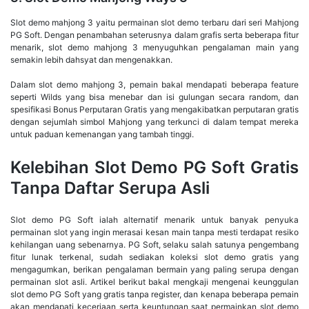
Slot demo mahjong 3 yaitu permainan slot demo terbaru dari seri Mahjong
PG Soft. Dengan penambahan seterusnya dalam grafis serta beberapa fitur
menarik, slot demo mahjong 3 menyuguhkan pengalaman main yang
semakin lebih dahsyat dan mengenakkan.
Dalam slot demo mahjong 3, pemain bakal mendapati beberapa feature
seperti Wilds yang bisa menebar dan isi gulungan secara random, dan
spesifikasi Bonus Perputaran Gratis yang mengakibatkan perputaran gratis
dengan sejumlah simbol Mahjong yang terkunci di dalam tempat mereka
untuk paduan kemenangan yang tambah tinggi.
Kelebihan Slot Demo PG Soft Gratis
Tanpa Daftar Serupa Asli
Slot demo PG Soft ialah alternatif menarik untuk banyak penyuka
permainan slot yang ingin merasai kesan main tanpa mesti terdapat resiko
kehilangan uang sebenarnya. PG Soft, selaku salah satunya pengembang
fitur lunak terkenal, sudah sediakan koleksi slot demo gratis yang
mengagumkan, berikan pengalaman bermain yang paling serupa dengan
permainan slot asli. Artikel berikut bakal mengkaji mengenai keunggulan
slot demo PG Soft yang gratis tanpa register, dan kenapa beberapa pemain
akan mendapati keceriaan serta keuntungan saat permainkan slot demo